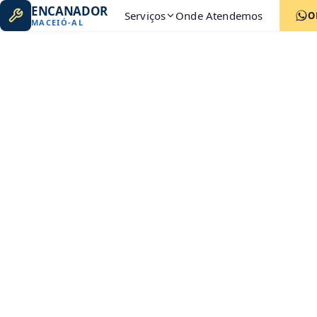
ENCANADOR
Serviços
Onde Atendemos
O
MACEIÓ
-
AL