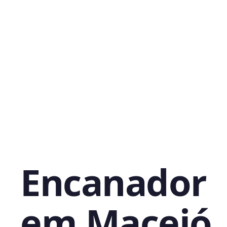
Encanador
em Maceió