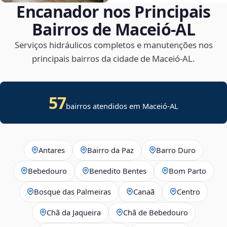
Encanador nos Principais
Bairros de Maceió‑AL
Serviços hidráulicos completos e manutenções nos
principais bairros da cidade de Maceió‑AL.
57
bairros atendidos em Maceió-AL
Antares
Bairro da Paz
Barro Duro
Bebedouro
Benedito Bentes
Bom Parto
Bosque das Palmeiras
Canaã
Centro
Chã da Jaqueira
Chã de Bebedouro