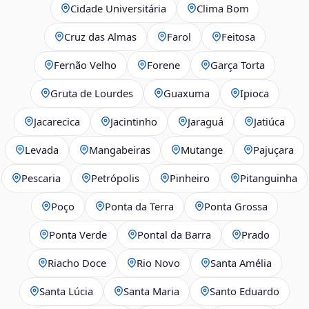
Cidade Universitária
Clima Bom
Cruz das Almas
Farol
Feitosa
Fernão Velho
Forene
Garça Torta
Gruta de Lourdes
Guaxuma
Ipioca
Jacarecica
Jacintinho
Jaraguá
Jatiúca
Levada
Mangabeiras
Mutange
Pajuçara
Pescaria
Petrópolis
Pinheiro
Pitanguinha
Poço
Ponta da Terra
Ponta Grossa
Ponta Verde
Pontal da Barra
Prado
Riacho Doce
Rio Novo
Santa Amélia
Santa Lúcia
Santa Maria
Santo Eduardo