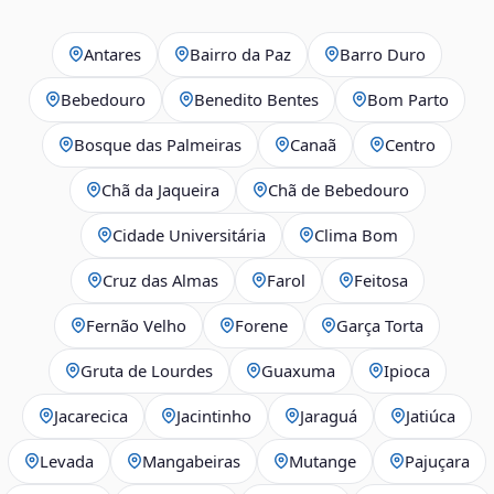
Antares
Bairro da Paz
Barro Duro
Bebedouro
Benedito Bentes
Bom Parto
Bosque das Palmeiras
Canaã
Centro
Chã da Jaqueira
Chã de Bebedouro
Cidade Universitária
Clima Bom
Cruz das Almas
Farol
Feitosa
Fernão Velho
Forene
Garça Torta
Gruta de Lourdes
Guaxuma
Ipioca
Jacarecica
Jacintinho
Jaraguá
Jatiúca
Levada
Mangabeiras
Mutange
Pajuçara