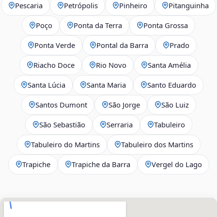
Pescaria
Petrópolis
Pinheiro
Pitanguinha
Poço
Ponta da Terra
Ponta Grossa
Ponta Verde
Pontal da Barra
Prado
Riacho Doce
Rio Novo
Santa Amélia
Santa Lúcia
Santa Maria
Santo Eduardo
Santos Dumont
São Jorge
São Luiz
São Sebastião
Serraria
Tabuleiro
Tabuleiro do Martins
Tabuleiro dos Martins
Trapiche
Trapiche da Barra
Vergel do Lago