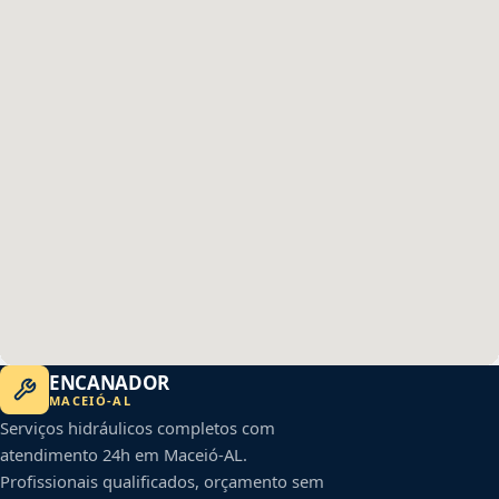
ENCANADOR
MACEIÓ
-
AL
Serviços hidráulicos completos com
atendimento 24h em
Maceió
-
AL
.
Profissionais qualificados, orçamento sem