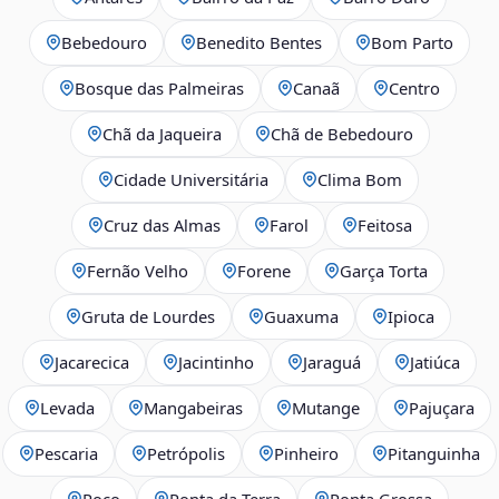
Bebedouro
Benedito Bentes
Bom Parto
Bosque das Palmeiras
Canaã
Centro
Chã da Jaqueira
Chã de Bebedouro
Cidade Universitária
Clima Bom
Cruz das Almas
Farol
Feitosa
Fernão Velho
Forene
Garça Torta
Gruta de Lourdes
Guaxuma
Ipioca
Jacarecica
Jacintinho
Jaraguá
Jatiúca
Levada
Mangabeiras
Mutange
Pajuçara
Pescaria
Petrópolis
Pinheiro
Pitanguinha
Poço
Ponta da Terra
Ponta Grossa