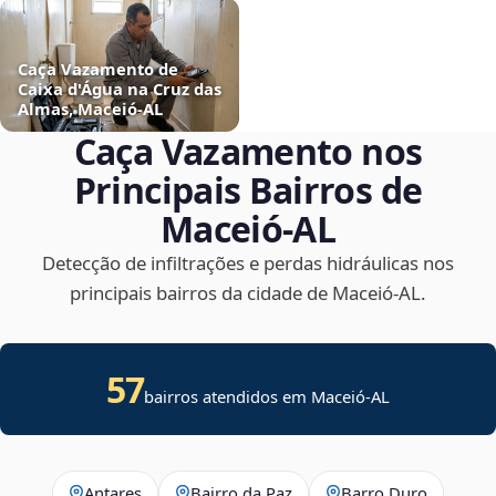
Caça Vazamento de
Caixa d'Água na Cruz das
Almas, Maceió‑AL
Caça Vazamento nos
Principais Bairros de
Maceió‑AL
Detecção de infiltrações e perdas hidráulicas nos
principais bairros da cidade de Maceió‑AL.
57
bairros atendidos em Maceió-AL
Antares
Bairro da Paz
Barro Duro