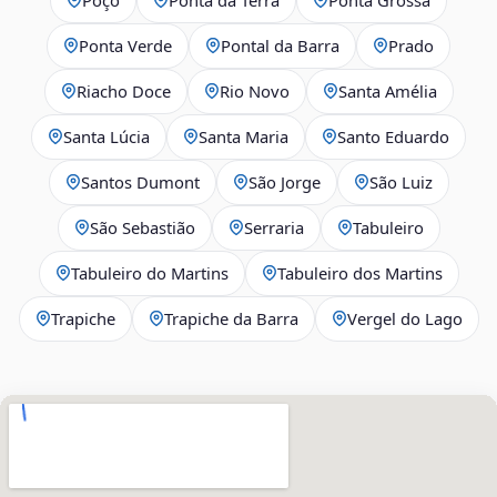
Ponta Verde
Pontal da Barra
Prado
Riacho Doce
Rio Novo
Santa Amélia
Santa Lúcia
Santa Maria
Santo Eduardo
Santos Dumont
São Jorge
São Luiz
São Sebastião
Serraria
Tabuleiro
Tabuleiro do Martins
Tabuleiro dos Martins
Trapiche
Trapiche da Barra
Vergel do Lago