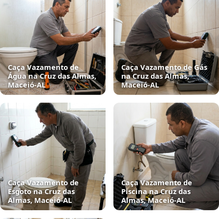
Caça Vazamento de
Caça Vazamento de Gás
Água na Cruz das Almas,
na Cruz das Almas,
Maceió‑AL
Maceió‑AL
Caça Vazamento de
Caça Vazamento de
Esgoto na Cruz das
Piscina na Cruz das
Almas, Maceió‑AL
Almas, Maceió‑AL