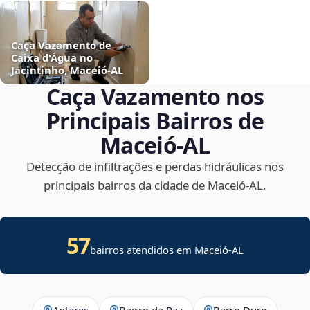
Caça Vazamento de
Caixa d'Água no
Jacintinho, Maceió‑AL
Caça Vazamento nos
Principais Bairros de
Maceió‑AL
Detecção de infiltrações e perdas hidráulicas nos
principais bairros da cidade de Maceió‑AL.
57
bairros atendidos em Maceió-AL
Antares
Bairro da Paz
Barro Duro