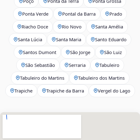
Poço
Ponta da Terra
Ponta Grossa
Ponta Verde
Pontal da Barra
Prado
Riacho Doce
Rio Novo
Santa Amélia
Santa Lúcia
Santa Maria
Santo Eduardo
Santos Dumont
São Jorge
São Luiz
São Sebastião
Serraria
Tabuleiro
Tabuleiro do Martins
Tabuleiro dos Martins
Trapiche
Trapiche da Barra
Vergel do Lago