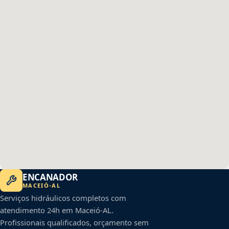
ENCANADOR
MACEIÓ
-
AL
Serviços hidráulicos completos com
atendimento 24h em
Maceió
-
AL
.
Profissionais qualificados, orçamento sem