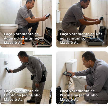
Caça Vazamento de
Caça Vazamento de Gás
Água no Jacintinho,
no Jacintinho,
Maceió‑AL
Maceió‑AL
Caça Vazamento de
Caça Vazamento de
Esgoto no Jacintinho,
Piscina no Jacintinho,
Maceió‑AL
Maceió‑AL