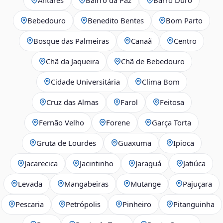
Bebedouro
Benedito Bentes
Bom Parto
Bosque das Palmeiras
Canaã
Centro
Chã da Jaqueira
Chã de Bebedouro
Cidade Universitária
Clima Bom
Cruz das Almas
Farol
Feitosa
Fernão Velho
Forene
Garça Torta
Gruta de Lourdes
Guaxuma
Ipioca
Jacarecica
Jacintinho
Jaraguá
Jatiúca
Levada
Mangabeiras
Mutange
Pajuçara
Pescaria
Petrópolis
Pinheiro
Pitanguinha