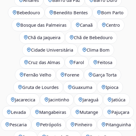
Bebedouro
Benedito Bentes
Bom Parto
Bosque das Palmeiras
Canaã
Centro
Chã da Jaqueira
Chã de Bebedouro
Cidade Universitária
Clima Bom
Cruz das Almas
Farol
Feitosa
Fernão Velho
Forene
Garça Torta
Gruta de Lourdes
Guaxuma
Ipioca
Jacarecica
Jacintinho
Jaraguá
Jatiúca
Levada
Mangabeiras
Mutange
Pajuçara
Pescaria
Petrópolis
Pinheiro
Pitanguinha