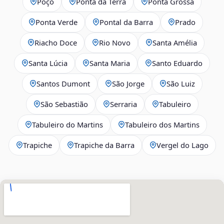
Poço
Ponta da Terra
Ponta Grossa
Ponta Verde
Pontal da Barra
Prado
Riacho Doce
Rio Novo
Santa Amélia
Santa Lúcia
Santa Maria
Santo Eduardo
Santos Dumont
São Jorge
São Luiz
São Sebastião
Serraria
Tabuleiro
Tabuleiro do Martins
Tabuleiro dos Martins
Trapiche
Trapiche da Barra
Vergel do Lago