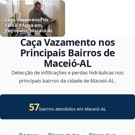
Caça Vazamento de
Caixa d'Água em
Petrópolis, Maceió‑AL
Caça Vazamento nos
Principais Bairros de
Maceió‑AL
Detecção de infiltrações e perdas hidráulicas nos
principais bairros da cidade de Maceió‑AL.
57
bairros atendidos em Maceió-AL
Antares
Bairro da Paz
Barro Duro