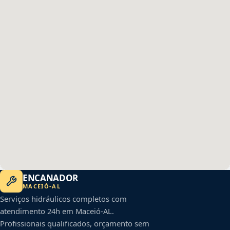
ENCANADOR
MACEIÓ
-
AL
Serviços hidráulicos completos com
atendimento 24h em
Maceió
-
AL
.
Profissionais qualificados, orçamento sem