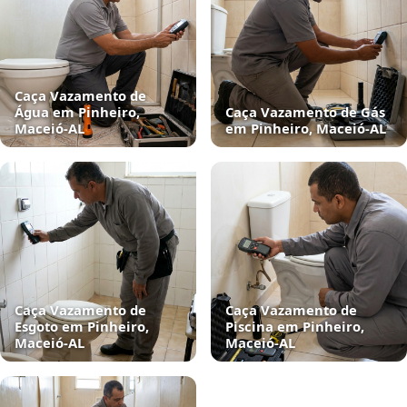
Caça Vazamento de
Água em Pinheiro,
Caça Vazamento de Gás
Maceió‑AL
em Pinheiro, Maceió‑AL
Caça Vazamento de
Caça Vazamento de
Esgoto em Pinheiro,
Piscina em Pinheiro,
Maceió‑AL
Maceió‑AL