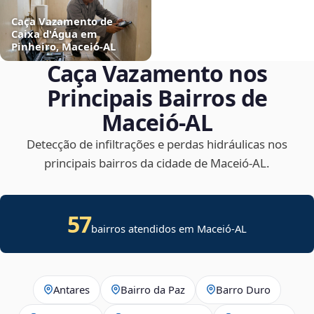
Caça Vazamento de
Caixa d'Água em
Pinheiro, Maceió‑AL
Caça Vazamento nos
Principais Bairros de
Maceió‑AL
Detecção de infiltrações e perdas hidráulicas nos
principais bairros da cidade de Maceió‑AL.
57
bairros atendidos em Maceió-AL
Antares
Bairro da Paz
Barro Duro