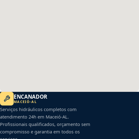
ENCANADOR
MACEIÓ
-
AL
Serviços hidráulicos completos com
atendimento 24h em
Maceió
-
AL
.
Profissionais qualificados, orçamento sem
compromisso e garantia em todos os
serviços.