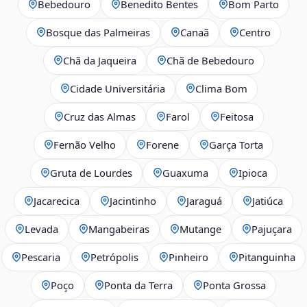
Bebedouro
Benedito Bentes
Bom Parto
Bosque das Palmeiras
Canaã
Centro
Chã da Jaqueira
Chã de Bebedouro
Cidade Universitária
Clima Bom
Cruz das Almas
Farol
Feitosa
Fernão Velho
Forene
Garça Torta
Gruta de Lourdes
Guaxuma
Ipioca
Jacarecica
Jacintinho
Jaraguá
Jatiúca
Levada
Mangabeiras
Mutange
Pajuçara
Pescaria
Petrópolis
Pinheiro
Pitanguinha
Poço
Ponta da Terra
Ponta Grossa