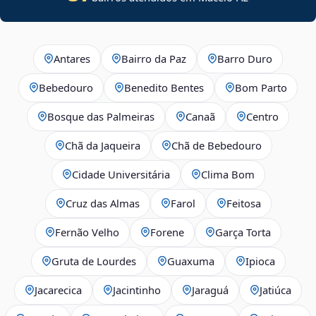
Antares
Bairro da Paz
Barro Duro
Bebedouro
Benedito Bentes
Bom Parto
Bosque das Palmeiras
Canaã
Centro
Chã da Jaqueira
Chã de Bebedouro
Cidade Universitária
Clima Bom
Cruz das Almas
Farol
Feitosa
Fernão Velho
Forene
Garça Torta
Gruta de Lourdes
Guaxuma
Ipioca
Jacarecica
Jacintinho
Jaraguá
Jatiúca