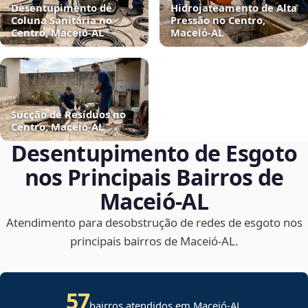
Desentupimento de
Hidrojateamento de Alta
Coluna Sanitária no
Pressão no Centro,
Centro, Maceió‑AL
Maceió‑AL
Sucção de Resíduos no
Centro, Maceió‑AL
Desentupimento de Esgoto
nos Principais Bairros de
Maceió‑AL
Atendimento para desobstrução de redes de esgoto nos
principais bairros de Maceió‑AL.
57
bairros atendidos em Maceió-AL