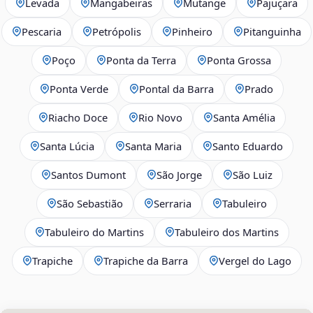
Levada
Mangabeiras
Mutange
Pajuçara
Pescaria
Petrópolis
Pinheiro
Pitanguinha
Poço
Ponta da Terra
Ponta Grossa
Ponta Verde
Pontal da Barra
Prado
Riacho Doce
Rio Novo
Santa Amélia
Santa Lúcia
Santa Maria
Santo Eduardo
Santos Dumont
São Jorge
São Luiz
São Sebastião
Serraria
Tabuleiro
Tabuleiro do Martins
Tabuleiro dos Martins
Trapiche
Trapiche da Barra
Vergel do Lago