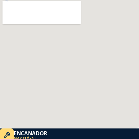
ENCANADOR
MACEIÓ
-
AL