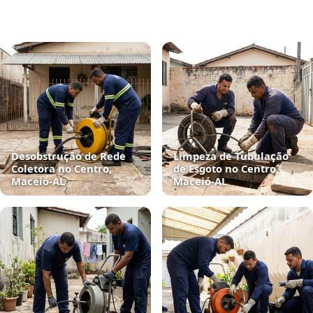
Desobstrução de Rede
Limpeza de Tubulação
Coletora no Centro,
de Esgoto no Centro,
Maceió‑AL
Maceió‑AL