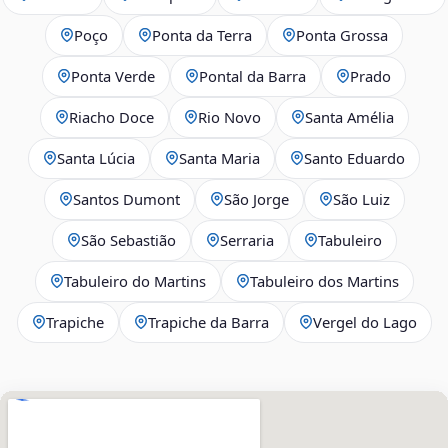
Poço
Ponta da Terra
Ponta Grossa
Ponta Verde
Pontal da Barra
Prado
Riacho Doce
Rio Novo
Santa Amélia
Santa Lúcia
Santa Maria
Santo Eduardo
Santos Dumont
São Jorge
São Luiz
São Sebastião
Serraria
Tabuleiro
Tabuleiro do Martins
Tabuleiro dos Martins
Trapiche
Trapiche da Barra
Vergel do Lago