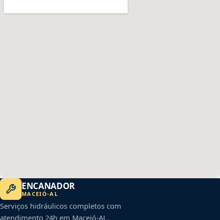
ENCANADOR
MACEIÓ
-
AL
Serviços hidráulicos completos com
atendimento 24h em
Maceió
-
AL
.