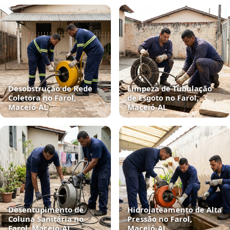
Desobstrução de Rede
Limpeza de Tubulação
Coletora no Farol,
de Esgoto no Farol,
Maceió‑AL
Maceió‑AL
Desentupimento de
Hidrojateamento de Alta
Coluna Sanitária no
Pressão no Farol,
Farol, Maceió‑AL
Maceió‑AL