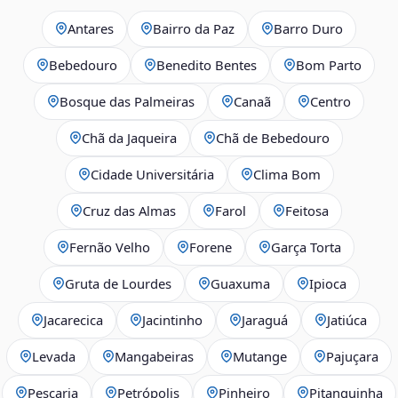
Antares
Bairro da Paz
Barro Duro
Bebedouro
Benedito Bentes
Bom Parto
Bosque das Palmeiras
Canaã
Centro
Chã da Jaqueira
Chã de Bebedouro
Cidade Universitária
Clima Bom
Cruz das Almas
Farol
Feitosa
Fernão Velho
Forene
Garça Torta
Gruta de Lourdes
Guaxuma
Ipioca
Jacarecica
Jacintinho
Jaraguá
Jatiúca
Levada
Mangabeiras
Mutange
Pajuçara
Pescaria
Petrópolis
Pinheiro
Pitanguinha