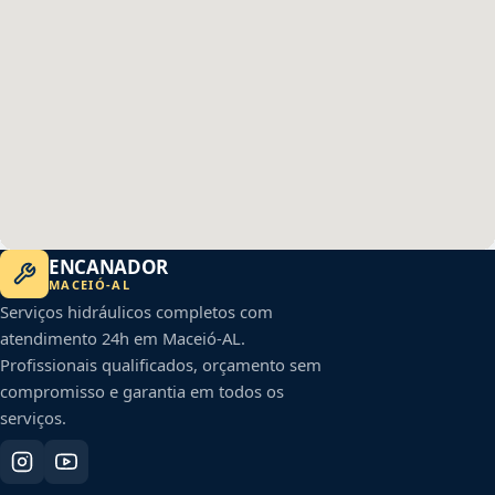
ENCANADOR
MACEIÓ
-
AL
Serviços hidráulicos completos com
atendimento 24h em
Maceió
-
AL
.
Profissionais qualificados, orçamento sem
compromisso e garantia em todos os
serviços.