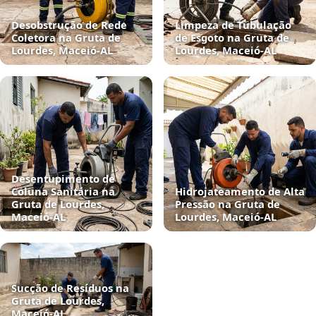
Desobstrução de Rede
Limpeza de Tubulação
Coletora na Gruta de
de Esgoto na Gruta de
Lourdes, Maceió‑AL
Lourdes, Maceió‑AL
Desentupimento de
Coluna Sanitária na
Hidrojateamento de Alta
Gruta de Lourdes,
Pressão na Gruta de
Maceió‑AL
Lourdes, Maceió‑AL
Sucção de Resíduos na
Gruta de Lourdes,
Maceió‑AL