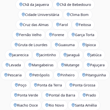
Chã da Jaqueira
Chã de Bebedouro
Cidade Universitária
Clima Bom
Cruz das Almas
Farol
Feitosa
Fernão Velho
Forene
Garça Torta
Gruta de Lourdes
Guaxuma
Ipioca
Jacarecica
Jacintinho
Jaraguá
Jatiúca
Levada
Mangabeiras
Mutange
Pajuçara
Pescaria
Petrópolis
Pinheiro
Pitanguinha
Poço
Ponta da Terra
Ponta Grossa
Ponta Verde
Pontal da Barra
Prado
Riacho Doce
Rio Novo
Santa Amélia