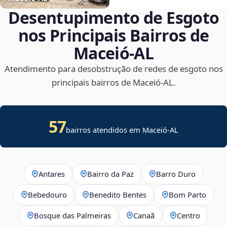
Desentupimento de Esgoto
nos Principais Bairros de
Maceió‑AL
Atendimento para desobstrução de redes de esgoto nos
principais bairros de Maceió‑AL.
57
bairros atendidos em Maceió-AL
Antares
Bairro da Paz
Barro Duro
Bebedouro
Benedito Bentes
Bom Parto
Bosque das Palmeiras
Canaã
Centro