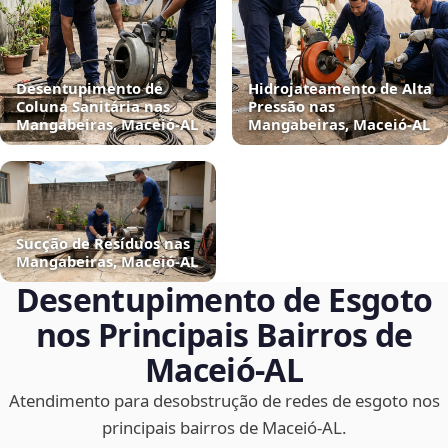
Desentupimento de
Hidrojateamento de Alta
Coluna Sanitária nas
Pressão nas
Mangabeiras, Maceió‑AL
Mangabeiras, Maceió‑AL
Sucção de Resíduos nas
Mangabeiras, Maceió‑AL
Desentupimento de Esgoto
nos Principais Bairros de
Maceió‑AL
Atendimento para desobstrução de redes de esgoto nos
principais bairros de Maceió‑AL.