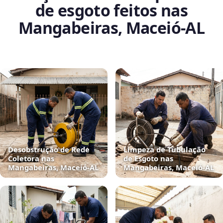
de esgoto feitos nas
Mangabeiras, Maceió‑AL
Desobstrução de Rede
Limpeza de Tubulação
Coletora nas
de Esgoto nas
Mangabeiras, Maceió‑AL
Mangabeiras, Maceió‑AL