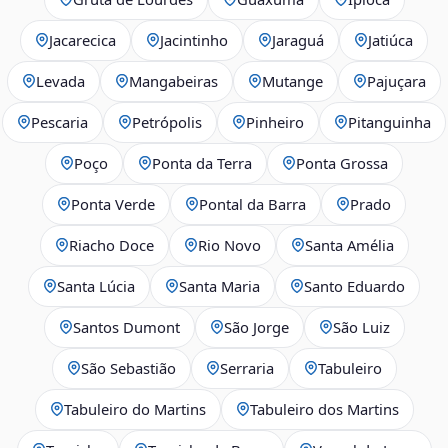
Jacarecica
Jacintinho
Jaraguá
Jatiúca
Levada
Mangabeiras
Mutange
Pajuçara
Pescaria
Petrópolis
Pinheiro
Pitanguinha
Poço
Ponta da Terra
Ponta Grossa
Ponta Verde
Pontal da Barra
Prado
Riacho Doce
Rio Novo
Santa Amélia
Santa Lúcia
Santa Maria
Santo Eduardo
Santos Dumont
São Jorge
São Luiz
São Sebastião
Serraria
Tabuleiro
Tabuleiro do Martins
Tabuleiro dos Martins