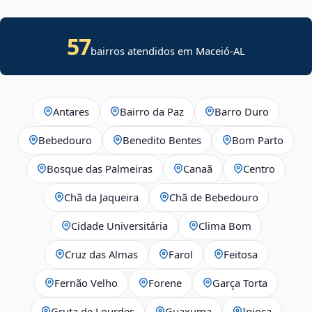
57
bairros atendidos em Maceió-AL
Antares
Bairro da Paz
Barro Duro
Bebedouro
Benedito Bentes
Bom Parto
Bosque das Palmeiras
Canaã
Centro
Chã da Jaqueira
Chã de Bebedouro
Cidade Universitária
Clima Bom
Cruz das Almas
Farol
Feitosa
Fernão Velho
Forene
Garça Torta
Gruta de Lourdes
Guaxuma
Ipioca