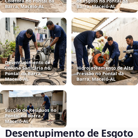
Coletora no Pontal da
de Esgoto no Pontal da
Barra, Maceió‑AL
Barra, Maceió‑AL
Desentupimento de
Coluna Sanitária no
Hidrojateamento de Alta
Pontal da Barra,
Pressão no Pontal da
Maceió‑AL
Barra, Maceió‑AL
Sucção de Resíduos no
Pontal da Barra,
Maceió‑AL
Desentupimento de Esgoto