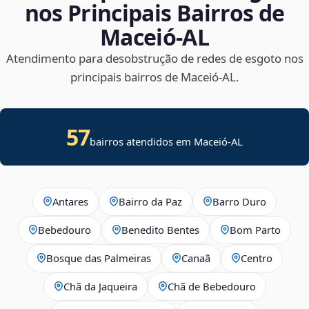
nos Principais Bairros de
Maceió‑AL
Atendimento para desobstrução de redes de esgoto nos
principais bairros de Maceió‑AL.
57
bairros atendidos em Maceió-AL
Antares
Bairro da Paz
Barro Duro
Bebedouro
Benedito Bentes
Bom Parto
Bosque das Palmeiras
Canaã
Centro
Chã da Jaqueira
Chã de Bebedouro