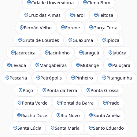
Cidade Universitária
Clima Bom
Cruz das Almas
Farol
Feitosa
Fernão Velho
Forene
Garça Torta
Gruta de Lourdes
Guaxuma
Ipioca
Jacarecica
Jacintinho
Jaraguá
Jatiúca
Levada
Mangabeiras
Mutange
Pajuçara
Pescaria
Petrópolis
Pinheiro
Pitanguinha
Poço
Ponta da Terra
Ponta Grossa
Ponta Verde
Pontal da Barra
Prado
Riacho Doce
Rio Novo
Santa Amélia
Santa Lúcia
Santa Maria
Santo Eduardo