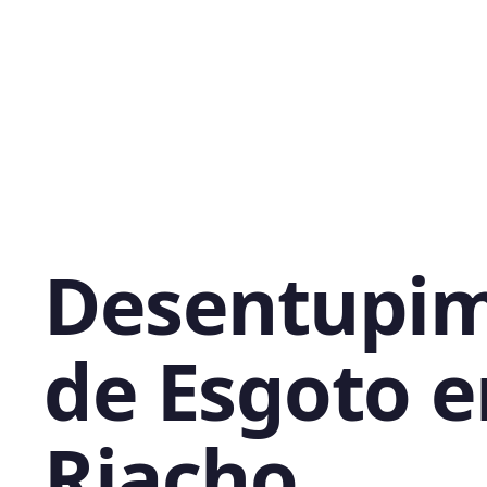
Desentupi
de Esgoto 
Riacho