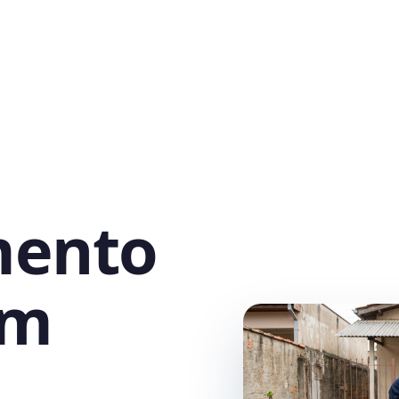
mento
em