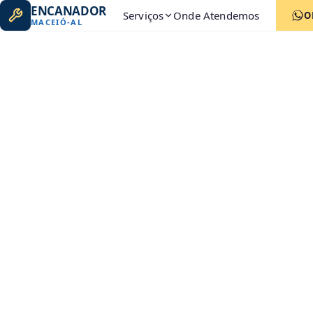
ENCANADOR
Serviços
Onde Atendemos
O
MACEIÓ
-
AL