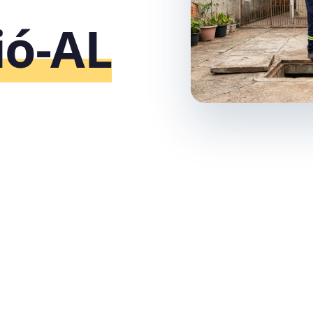
ió‑AL