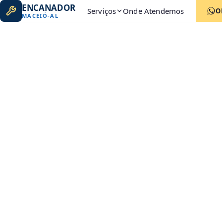
ENCANADOR
Serviços
Onde Atendemos
O
MACEIÓ
-
AL