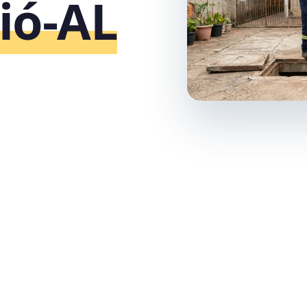
ió‑AL