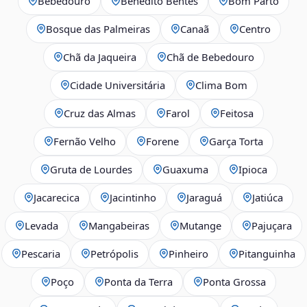
Bebedouro
Benedito Bentes
Bom Parto
Bosque das Palmeiras
Canaã
Centro
Chã da Jaqueira
Chã de Bebedouro
Cidade Universitária
Clima Bom
Cruz das Almas
Farol
Feitosa
Fernão Velho
Forene
Garça Torta
Gruta de Lourdes
Guaxuma
Ipioca
Jacarecica
Jacintinho
Jaraguá
Jatiúca
Levada
Mangabeiras
Mutange
Pajuçara
Pescaria
Petrópolis
Pinheiro
Pitanguinha
Poço
Ponta da Terra
Ponta Grossa