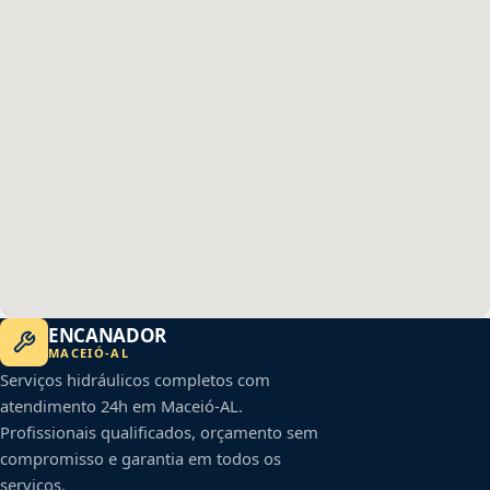
ENCANADOR
MACEIÓ
-
AL
Serviços hidráulicos completos com
atendimento 24h em
Maceió
-
AL
.
Profissionais qualificados, orçamento sem
compromisso e garantia em todos os
serviços.