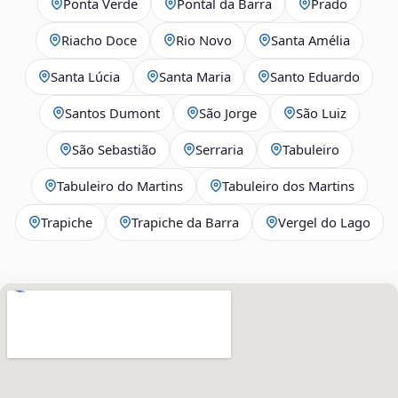
Ponta Verde
Pontal da Barra
Prado
Riacho Doce
Rio Novo
Santa Amélia
Santa Lúcia
Santa Maria
Santo Eduardo
Santos Dumont
São Jorge
São Luiz
São Sebastião
Serraria
Tabuleiro
Tabuleiro do Martins
Tabuleiro dos Martins
Trapiche
Trapiche da Barra
Vergel do Lago