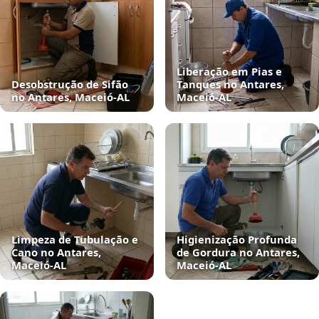
Liberação em Pias e
Desobstrução de Sifão
Tanques no Antares,
no Antares, Maceió‑AL
Maceió‑AL
Limpeza de Tubulação e
Higienização Profunda
Cano no Antares,
de Gordura no Antares,
Maceió‑AL
Maceió‑AL