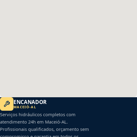
ENCANADOR
MACEIÓ
-
AL
Serviços hidráulicos completos com
atendimento 24h em
Maceió
-
AL
.
Profissionais qualificados, orçamento sem
compromisso e garantia em todos os