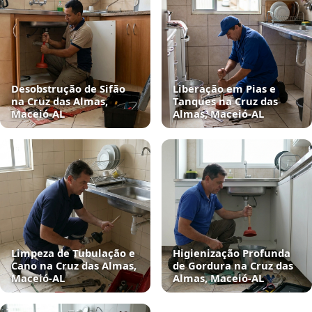
Desobstrução de Sifão
Liberação em Pias e
na Cruz das Almas,
Tanques na Cruz das
Maceió‑AL
Almas, Maceió‑AL
Limpeza de Tubulação e
Higienização Profunda
Cano na Cruz das Almas,
de Gordura na Cruz das
Maceió‑AL
Almas, Maceió‑AL