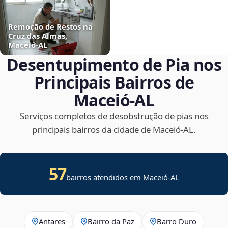
Remoção de Restos na
Cruz das Almas,
Maceió‑AL
Desentupimento de Pia nos
Principais Bairros de
Maceió‑AL
Serviços completos de desobstrução de pias nos
principais bairros da cidade de Maceió‑AL.
57
bairros atendidos em Maceió-AL
Antares
Bairro da Paz
Barro Duro