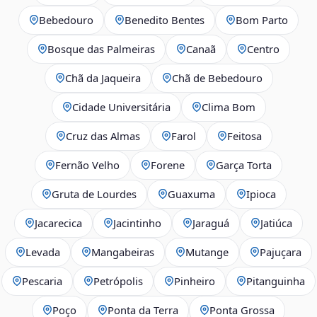
Bebedouro
Benedito Bentes
Bom Parto
Bosque das Palmeiras
Canaã
Centro
Chã da Jaqueira
Chã de Bebedouro
Cidade Universitária
Clima Bom
Cruz das Almas
Farol
Feitosa
Fernão Velho
Forene
Garça Torta
Gruta de Lourdes
Guaxuma
Ipioca
Jacarecica
Jacintinho
Jaraguá
Jatiúca
Levada
Mangabeiras
Mutange
Pajuçara
Pescaria
Petrópolis
Pinheiro
Pitanguinha
Poço
Ponta da Terra
Ponta Grossa