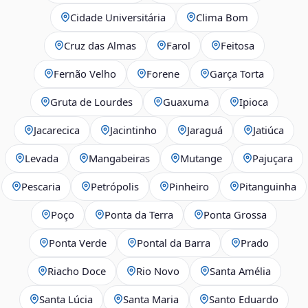
Cidade Universitária
Clima Bom
Cruz das Almas
Farol
Feitosa
Fernão Velho
Forene
Garça Torta
Gruta de Lourdes
Guaxuma
Ipioca
Jacarecica
Jacintinho
Jaraguá
Jatiúca
Levada
Mangabeiras
Mutange
Pajuçara
Pescaria
Petrópolis
Pinheiro
Pitanguinha
Poço
Ponta da Terra
Ponta Grossa
Ponta Verde
Pontal da Barra
Prado
Riacho Doce
Rio Novo
Santa Amélia
Santa Lúcia
Santa Maria
Santo Eduardo