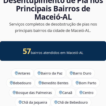
Desentupimento de Pia nos
Principais Bairros de
Maceió‑AL
Serviços completos de desobstrução de pias nos
principais bairros da cidade de Maceió‑AL.
57
bairros atendidos em Maceió-AL
Antares
Bairro da Paz
Barro Duro
Bebedouro
Benedito Bentes
Bom Parto
Bosque das Palmeiras
Canaã
Centro
Chã da Jaqueira
Chã de Bebedouro