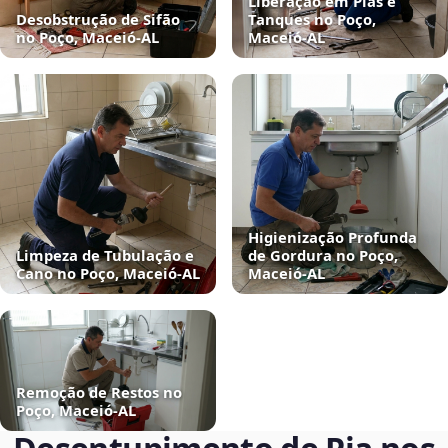
Liberação em Pias e
Desobstrução de Sifão
Tanques no Poço,
no Poço, Maceió‑AL
Maceió‑AL
Higienização Profunda
Limpeza de Tubulação e
de Gordura no Poço,
Cano no Poço, Maceió‑AL
Maceió‑AL
Remoção de Restos no
Poço, Maceió‑AL