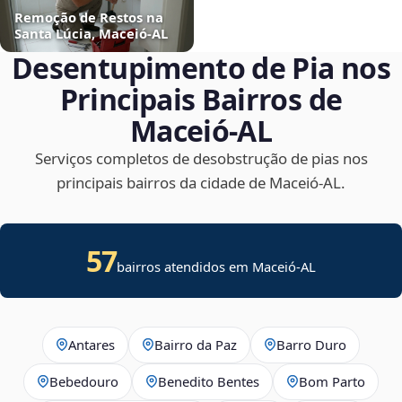
Remoção de Restos na
Santa Lúcia, Maceió‑AL
Desentupimento de Pia nos
Principais Bairros de
Maceió‑AL
Serviços completos de desobstrução de pias nos
principais bairros da cidade de Maceió‑AL.
57
bairros atendidos em Maceió-AL
Antares
Bairro da Paz
Barro Duro
Bebedouro
Benedito Bentes
Bom Parto