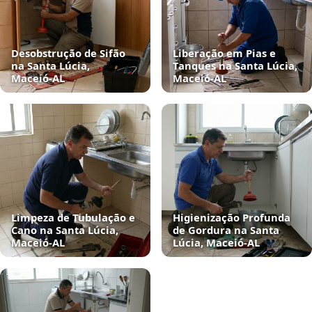
Desobstrução de Sifão
Liberação em Pias e
na Santa Lúcia,
Tanques na Santa Lúcia,
Maceió‑AL
Maceió‑AL
Limpeza de Tubulação e
Higienização Profunda
Cano na Santa Lúcia,
de Gordura na Santa
Maceió‑AL
Lúcia, Maceió‑AL