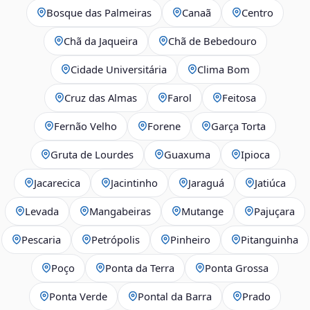
Bosque das Palmeiras
Canaã
Centro
Chã da Jaqueira
Chã de Bebedouro
Cidade Universitária
Clima Bom
Cruz das Almas
Farol
Feitosa
Fernão Velho
Forene
Garça Torta
Gruta de Lourdes
Guaxuma
Ipioca
Jacarecica
Jacintinho
Jaraguá
Jatiúca
Levada
Mangabeiras
Mutange
Pajuçara
Pescaria
Petrópolis
Pinheiro
Pitanguinha
Poço
Ponta da Terra
Ponta Grossa
Ponta Verde
Pontal da Barra
Prado