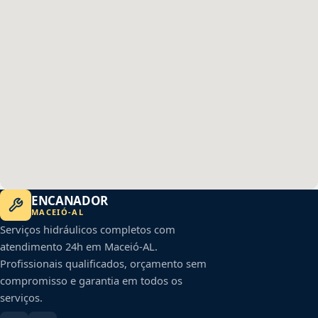
ENCANADOR
MACEIÓ
-
AL
Serviços hidráulicos completos com
atendimento 24h em
Maceió
-
AL
.
Profissionais qualificados, orçamento sem
compromisso e garantia em todos os
serviços.