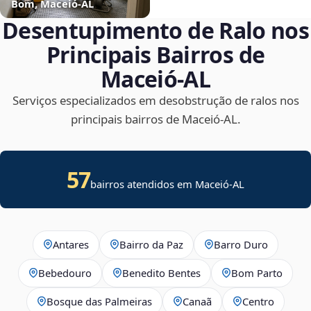
Bom, Maceió‑AL
Desentupimento de Ralo nos
Principais Bairros de
Maceió‑AL
Serviços especializados em desobstrução de ralos nos
principais bairros de Maceió‑AL.
57
bairros atendidos em Maceió-AL
Antares
Bairro da Paz
Barro Duro
Bebedouro
Benedito Bentes
Bom Parto
Bosque das Palmeiras
Canaã
Centro