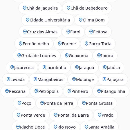
Chã da Jaqueira
Chã de Bebedouro
Cidade Universitária
Clima Bom
Cruz das Almas
Farol
Feitosa
Fernão Velho
Forene
Garça Torta
Gruta de Lourdes
Guaxuma
Ipioca
Jacarecica
Jacintinho
Jaraguá
Jatiúca
Levada
Mangabeiras
Mutange
Pajuçara
Pescaria
Petrópolis
Pinheiro
Pitanguinha
Poço
Ponta da Terra
Ponta Grossa
Ponta Verde
Pontal da Barra
Prado
Riacho Doce
Rio Novo
Santa Amélia