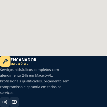
ENCANADOR
MACEIÓ
-
AL
Serviços hidráulicos completos com
atendimento 24h em
Maceió
-
AL
.
Profissionais qualificados, orçamento sem
compromisso e garantia em todos os
serviços.