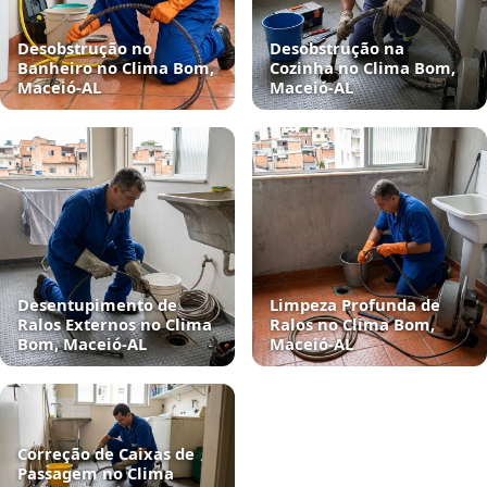
Desobstrução no
Desobstrução na
Banheiro no Clima Bom,
Cozinha no Clima Bom,
Maceió‑AL
Maceió‑AL
Desentupimento de
Limpeza Profunda de
Ralos Externos no Clima
Ralos no Clima Bom,
Bom, Maceió‑AL
Maceió‑AL
Correção de Caixas de
Passagem no Clima