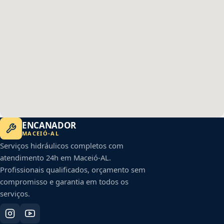
ENCANADOR
MACEIÓ
-
AL
Serviços hidráulicos completos com
atendimento 24h em
Maceió
-
AL
.
Profissionais qualificados, orçamento sem
compromisso e garantia em todos os
serviços.