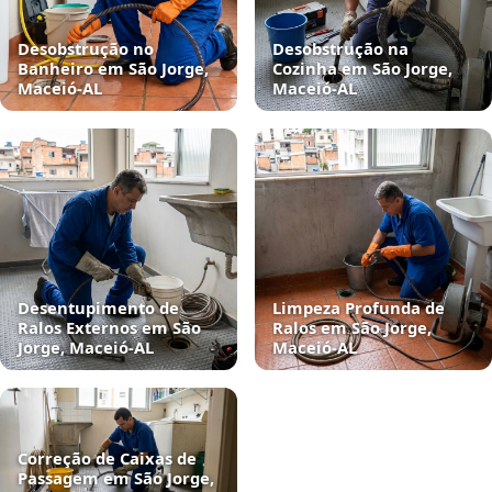
Desobstrução no
Desobstrução na
Banheiro em São Jorge,
Cozinha em São Jorge,
Maceió‑AL
Maceió‑AL
Desentupimento de
Limpeza Profunda de
Ralos Externos em São
Ralos em São Jorge,
Jorge, Maceió‑AL
Maceió‑AL
Correção de Caixas de
Passagem em São Jorge,