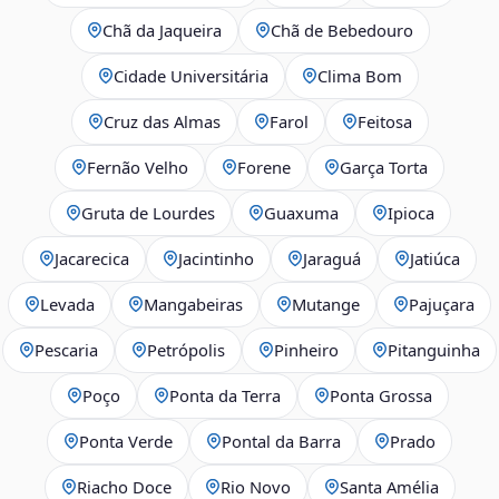
Chã da Jaqueira
Chã de Bebedouro
Cidade Universitária
Clima Bom
Cruz das Almas
Farol
Feitosa
Fernão Velho
Forene
Garça Torta
Gruta de Lourdes
Guaxuma
Ipioca
Jacarecica
Jacintinho
Jaraguá
Jatiúca
Levada
Mangabeiras
Mutange
Pajuçara
Pescaria
Petrópolis
Pinheiro
Pitanguinha
Poço
Ponta da Terra
Ponta Grossa
Ponta Verde
Pontal da Barra
Prado
Riacho Doce
Rio Novo
Santa Amélia