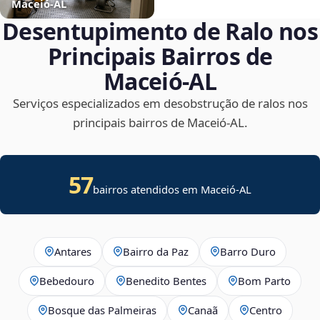
Maceió‑AL
Desentupimento de Ralo nos
Principais Bairros de
Maceió‑AL
Serviços especializados em desobstrução de ralos nos
principais bairros de Maceió‑AL.
57
bairros atendidos em Maceió-AL
Antares
Bairro da Paz
Barro Duro
Bebedouro
Benedito Bentes
Bom Parto
Bosque das Palmeiras
Canaã
Centro