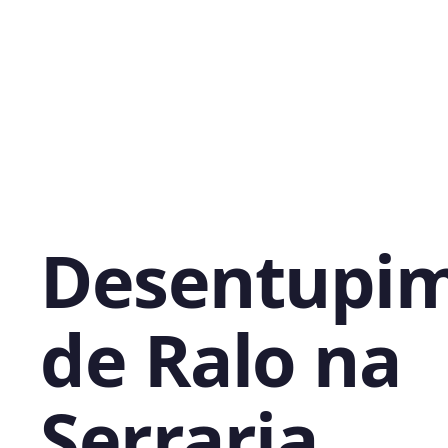
Desentupi
de Ralo na
Serraria,