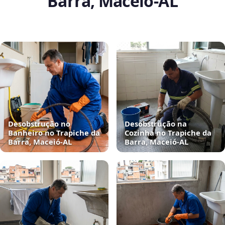
Barra, Maceió‑AL
Desobstrução no
Desobstrução na
Banheiro no Trapiche da
Cozinha no Trapiche da
Barra, Maceió‑AL
Barra, Maceió‑AL