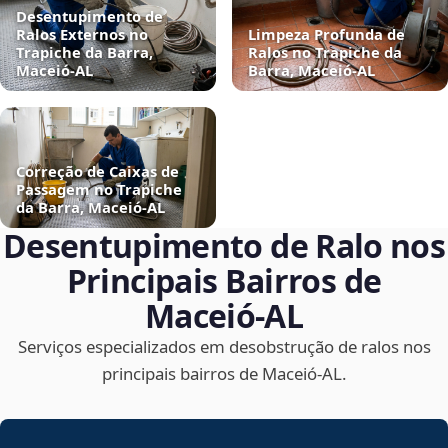
Desentupimento de
Ralos Externos no
Limpeza Profunda de
Trapiche da Barra,
Ralos no Trapiche da
Maceió‑AL
Barra, Maceió‑AL
Correção de Caixas de
Passagem no Trapiche
da Barra, Maceió‑AL
Desentupimento de Ralo nos
Principais Bairros de
Maceió‑AL
Serviços especializados em desobstrução de ralos nos
principais bairros de Maceió‑AL.