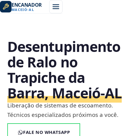
ENCANADOR
MACEIÓ
-
AL
Desentupimento
de Ralo no
Trapiche da
Barra, Maceió‑AL
Liberação de sistemas de escoamento.
Técnicos especializados próximos a você.
FALE NO WHATSAPP