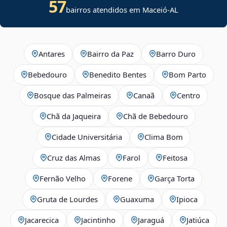
57
bairros atendidos em Maceió-AL
Antares
Bairro da Paz
Barro Duro
Bebedouro
Benedito Bentes
Bom Parto
Bosque das Palmeiras
Canaã
Centro
Chã da Jaqueira
Chã de Bebedouro
Cidade Universitária
Clima Bom
Cruz das Almas
Farol
Feitosa
Fernão Velho
Forene
Garça Torta
Gruta de Lourdes
Guaxuma
Ipioca
Jacarecica
Jacintinho
Jaraguá
Jatiúca