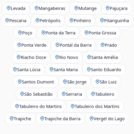
Levada
Mangabeiras
Mutange
Pajuçara
Pescaria
Petrópolis
Pinheiro
Pitanguinha
Poço
Ponta da Terra
Ponta Grossa
Ponta Verde
Pontal da Barra
Prado
Riacho Doce
Rio Novo
Santa Amélia
Santa Lúcia
Santa Maria
Santo Eduardo
Santos Dumont
São Jorge
São Luiz
São Sebastião
Serraria
Tabuleiro
Tabuleiro do Martins
Tabuleiro dos Martins
Trapiche
Trapiche da Barra
Vergel do Lago