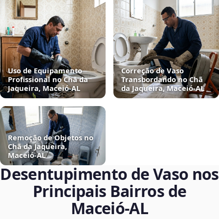
Uso de Equipamento
Correção de Vaso
Profissional no Chã da
Transbordando no Chã
Jaqueira, Maceió‑AL
da Jaqueira, Maceió‑AL
Remoção de Objetos no
Chã da Jaqueira,
Maceió‑AL
Desentupimento de Vaso nos
Principais Bairros de
Maceió‑AL