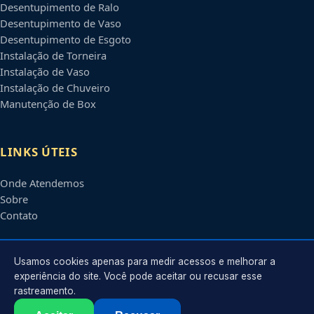
Desentupimento de Ralo
Desentupimento de Vaso
Desentupimento de Esgoto
Instalação de Torneira
Instalação de Vaso
Instalação de Chuveiro
Manutenção de Box
LINKS ÚTEIS
Onde Atendemos
Sobre
Contato
CONTATO
Usamos cookies apenas para medir acessos e melhorar a
experiência do site. Você pode aceitar ou recusar esse
rastreamento.
Atendimento em
Maceió
-
AL
e regiões parceiras
contato@encanadoremmaceio.com.br