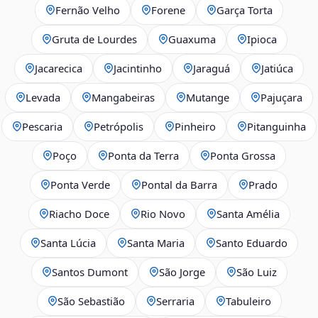
Fernão Velho
Forene
Garça Torta
Gruta de Lourdes
Guaxuma
Ipioca
Jacarecica
Jacintinho
Jaraguá
Jatiúca
Levada
Mangabeiras
Mutange
Pajuçara
Pescaria
Petrópolis
Pinheiro
Pitanguinha
Poço
Ponta da Terra
Ponta Grossa
Ponta Verde
Pontal da Barra
Prado
Riacho Doce
Rio Novo
Santa Amélia
Santa Lúcia
Santa Maria
Santo Eduardo
Santos Dumont
São Jorge
São Luiz
São Sebastião
Serraria
Tabuleiro