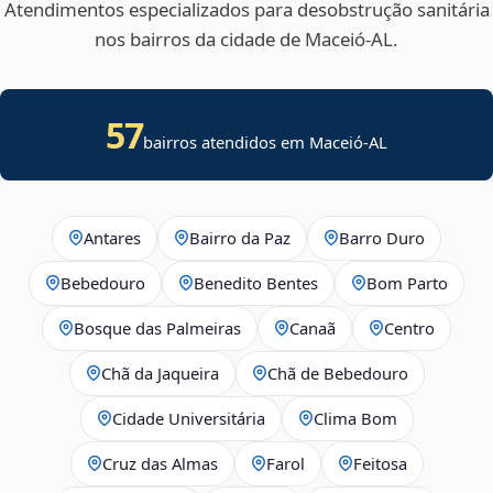
Atendimentos especializados para desobstrução sanitária
nos bairros da cidade de Maceió‑AL.
57
bairros atendidos em Maceió-AL
Antares
Bairro da Paz
Barro Duro
Bebedouro
Benedito Bentes
Bom Parto
Bosque das Palmeiras
Canaã
Centro
Chã da Jaqueira
Chã de Bebedouro
Cidade Universitária
Clima Bom
Cruz das Almas
Farol
Feitosa