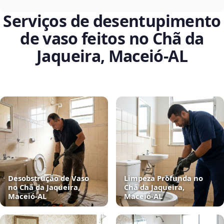
Serviços de desentupimento
de vaso feitos no Chã da
Jaqueira, Maceió‑AL
Desobstrução de Vaso
Limpeza Profunda no
no Chã da Jaqueira,
Chã da Jaqueira,
Maceió‑AL
Maceió‑AL