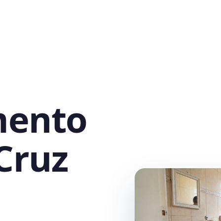
mento
Cruz