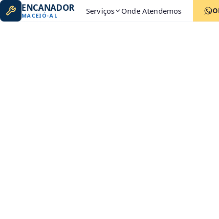
ENCANADOR
Serviços
Onde Atendemos
O
MACEIÓ
-
AL