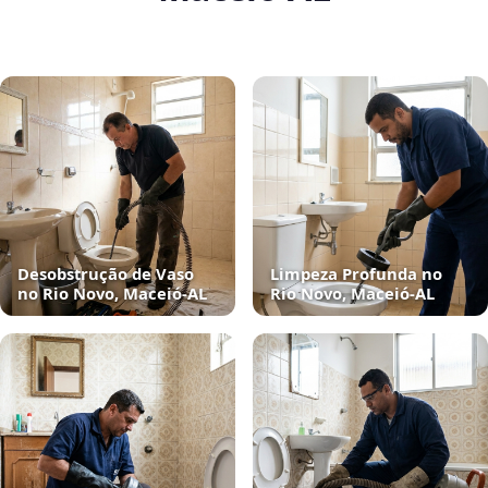
Desobstrução de Vaso
Limpeza Profunda no
no Rio Novo, Maceió‑AL
Rio Novo, Maceió‑AL