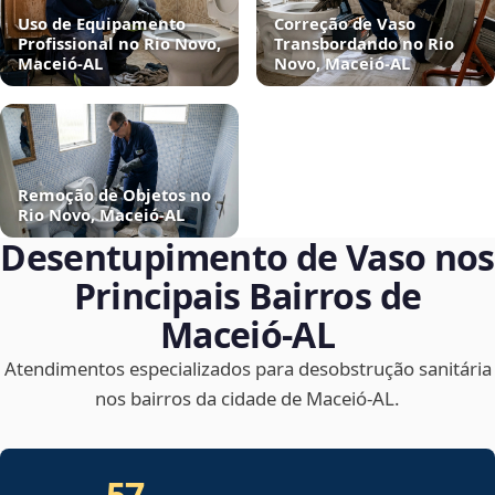
Uso de Equipamento
Correção de Vaso
Profissional no Rio Novo,
Transbordando no Rio
Maceió‑AL
Novo, Maceió‑AL
Remoção de Objetos no
Rio Novo, Maceió‑AL
Desentupimento de Vaso nos
Principais Bairros de
Maceió‑AL
Atendimentos especializados para desobstrução sanitária
nos bairros da cidade de Maceió‑AL.
57