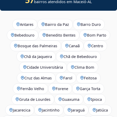
bairros atendidos em Maceió-AL
Antares
Bairro da Paz
Barro Duro
Bebedouro
Benedito Bentes
Bom Parto
Bosque das Palmeiras
Canaã
Centro
Chã da Jaqueira
Chã de Bebedouro
Cidade Universitária
Clima Bom
Cruz das Almas
Farol
Feitosa
Fernão Velho
Forene
Garça Torta
Gruta de Lourdes
Guaxuma
Ipioca
Jacarecica
Jacintinho
Jaraguá
Jatiúca