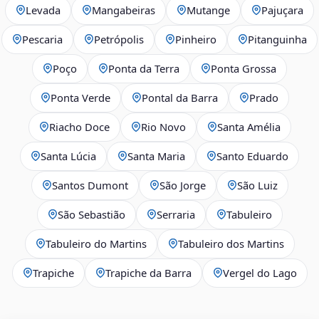
Levada
Mangabeiras
Mutange
Pajuçara
Pescaria
Petrópolis
Pinheiro
Pitanguinha
Poço
Ponta da Terra
Ponta Grossa
Ponta Verde
Pontal da Barra
Prado
Riacho Doce
Rio Novo
Santa Amélia
Santa Lúcia
Santa Maria
Santo Eduardo
Santos Dumont
São Jorge
São Luiz
São Sebastião
Serraria
Tabuleiro
Tabuleiro do Martins
Tabuleiro dos Martins
Trapiche
Trapiche da Barra
Vergel do Lago