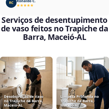
Ronaldo C.
RC
Serviços de desentupimento
de vaso feitos no Trapiche da
Barra, Maceió‑AL
Desobstrução de Vaso
Limpeza Profunda no
no Trapiche da Barra,
Trapiche da Barra,
Maceió‑AL
Maceió‑AL