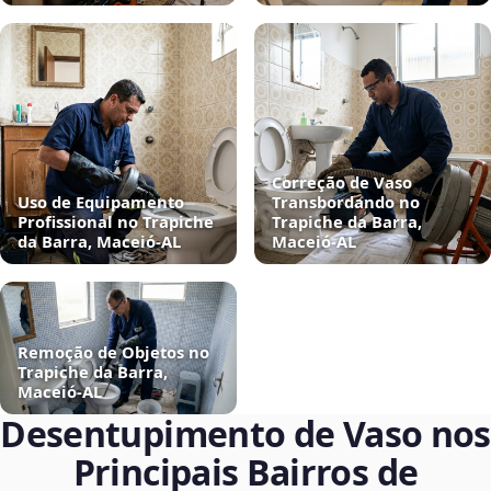
Correção de Vaso
Uso de Equipamento
Transbordando no
Profissional no Trapiche
Trapiche da Barra,
da Barra, Maceió‑AL
Maceió‑AL
Remoção de Objetos no
Trapiche da Barra,
Maceió‑AL
Desentupimento de Vaso nos
Principais Bairros de