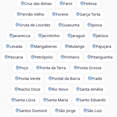
Cruz das Almas
Farol
Feitosa
Fernão Velho
Forene
Garça Torta
Gruta de Lourdes
Guaxuma
Ipioca
Jacarecica
Jacintinho
Jaraguá
Jatiúca
Levada
Mangabeiras
Mutange
Pajuçara
Pescaria
Petrópolis
Pinheiro
Pitanguinha
Poço
Ponta da Terra
Ponta Grossa
Ponta Verde
Pontal da Barra
Prado
Riacho Doce
Rio Novo
Santa Amélia
Santa Lúcia
Santa Maria
Santo Eduardo
Santos Dumont
São Jorge
São Luiz