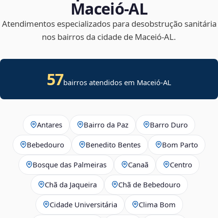
Maceió‑AL
Atendimentos especializados para desobstrução sanitária
nos bairros da cidade de Maceió‑AL.
57
bairros atendidos em Maceió-AL
Antares
Bairro da Paz
Barro Duro
Bebedouro
Benedito Bentes
Bom Parto
Bosque das Palmeiras
Canaã
Centro
Chã da Jaqueira
Chã de Bebedouro
Cidade Universitária
Clima Bom