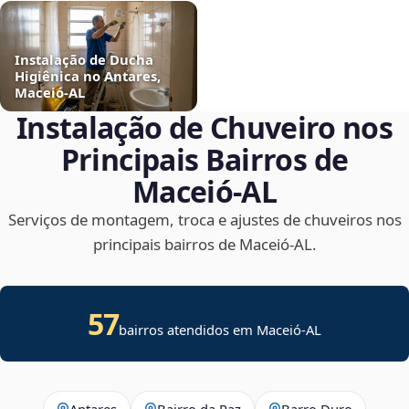
Instalação de Ducha
Higiênica no Antares,
Maceió‑AL
Instalação de Chuveiro nos
Principais Bairros de
Maceió‑AL
Serviços de montagem, troca e ajustes de chuveiros nos
principais bairros de Maceió‑AL.
57
bairros atendidos em Maceió-AL
Antares
Bairro da Paz
Barro Duro