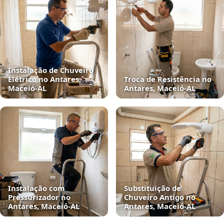
Instalação de Chuveiro
Elétrico no Antares,
Troca de Resistência no
Maceió‑AL
Antares, Maceió‑AL
Instalação com
Substituição de
Pressurizador no
Chuveiro Antigo no
Antares, Maceió‑AL
Antares, Maceió‑AL