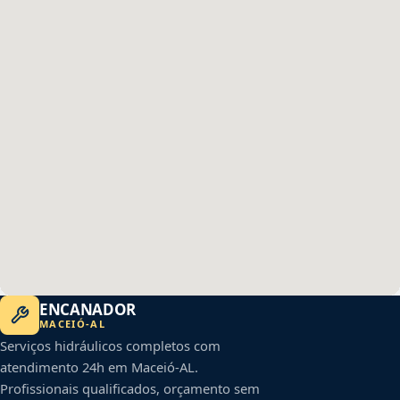
ENCANADOR
MACEIÓ
-
AL
Serviços hidráulicos completos com
atendimento 24h em
Maceió
-
AL
.
Profissionais qualificados, orçamento sem