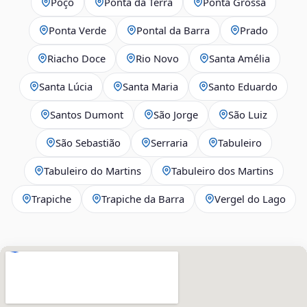
Poço
Ponta da Terra
Ponta Grossa
Ponta Verde
Pontal da Barra
Prado
Riacho Doce
Rio Novo
Santa Amélia
Santa Lúcia
Santa Maria
Santo Eduardo
Santos Dumont
São Jorge
São Luiz
São Sebastião
Serraria
Tabuleiro
Tabuleiro do Martins
Tabuleiro dos Martins
Trapiche
Trapiche da Barra
Vergel do Lago