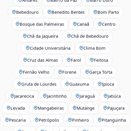
Bebedouro
Benedito Bentes
Bom Parto
Bosque das Palmeiras
Canaã
Centro
Chã da Jaqueira
Chã de Bebedouro
Cidade Universitária
Clima Bom
Cruz das Almas
Farol
Feitosa
Fernão Velho
Forene
Garça Torta
Gruta de Lourdes
Guaxuma
Ipioca
Jacarecica
Jacintinho
Jaraguá
Jatiúca
Levada
Mangabeiras
Mutange
Pajuçara
Pescaria
Petrópolis
Pinheiro
Pitanguinha