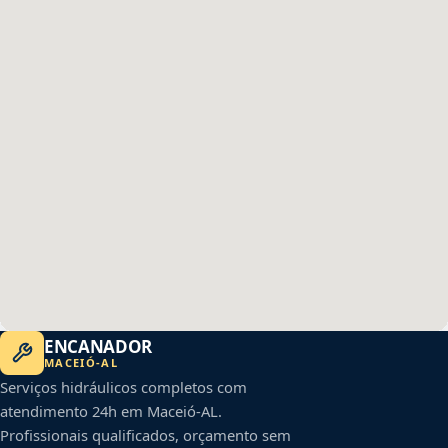
ENCANADOR
MACEIÓ
-
AL
Serviços hidráulicos completos com
atendimento 24h em
Maceió
-
AL
.
Profissionais qualificados, orçamento sem