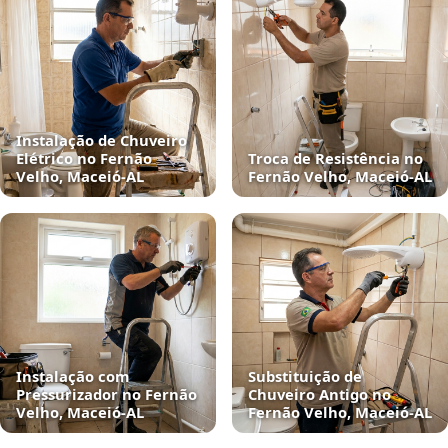
Instalação de Chuveiro
Elétrico no Fernão
Troca de Resistência no
Velho, Maceió‑AL
Fernão Velho, Maceió‑AL
Instalação com
Substituição de
Pressurizador no Fernão
Chuveiro Antigo no
Velho, Maceió‑AL
Fernão Velho, Maceió‑AL