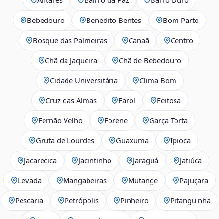
Bebedouro
Benedito Bentes
Bom Parto
Bosque das Palmeiras
Canaã
Centro
Chã da Jaqueira
Chã de Bebedouro
Cidade Universitária
Clima Bom
Cruz das Almas
Farol
Feitosa
Fernão Velho
Forene
Garça Torta
Gruta de Lourdes
Guaxuma
Ipioca
Jacarecica
Jacintinho
Jaraguá
Jatiúca
Levada
Mangabeiras
Mutange
Pajuçara
Pescaria
Petrópolis
Pinheiro
Pitanguinha