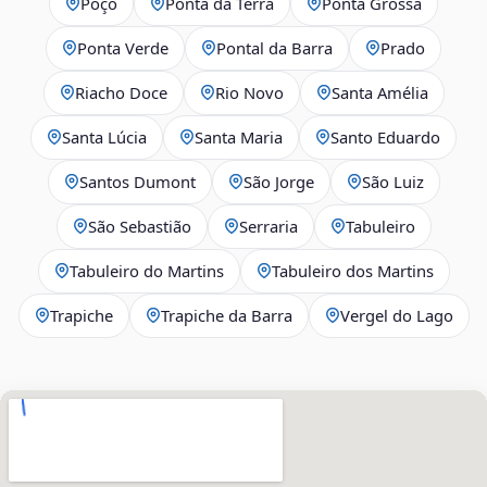
Poço
Ponta da Terra
Ponta Grossa
Ponta Verde
Pontal da Barra
Prado
Riacho Doce
Rio Novo
Santa Amélia
Santa Lúcia
Santa Maria
Santo Eduardo
Santos Dumont
São Jorge
São Luiz
São Sebastião
Serraria
Tabuleiro
Tabuleiro do Martins
Tabuleiro dos Martins
Trapiche
Trapiche da Barra
Vergel do Lago