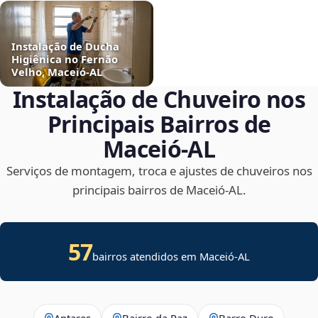
Instalação de Ducha
Higiênica no Fernão
Velho, Maceió‑AL
Instalação de Chuveiro nos
Principais Bairros de
Maceió‑AL
Serviços de montagem, troca e ajustes de chuveiros nos
principais bairros de Maceió‑AL.
57
bairros atendidos em Maceió-AL
Antares
Bairro da Paz
Barro Duro