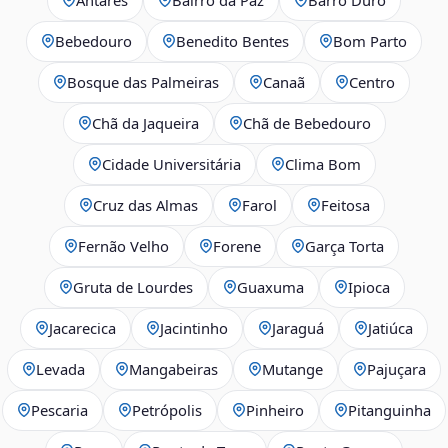
Bebedouro
Benedito Bentes
Bom Parto
Bosque das Palmeiras
Canaã
Centro
Chã da Jaqueira
Chã de Bebedouro
Cidade Universitária
Clima Bom
Cruz das Almas
Farol
Feitosa
Fernão Velho
Forene
Garça Torta
Gruta de Lourdes
Guaxuma
Ipioca
Jacarecica
Jacintinho
Jaraguá
Jatiúca
Levada
Mangabeiras
Mutange
Pajuçara
Pescaria
Petrópolis
Pinheiro
Pitanguinha