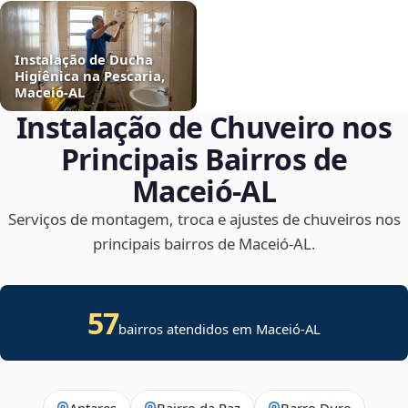
Instalação de Ducha
Higiênica na Pescaria,
Maceió‑AL
Instalação de Chuveiro nos
Principais Bairros de
Maceió‑AL
Serviços de montagem, troca e ajustes de chuveiros nos
principais bairros de Maceió‑AL.
57
bairros atendidos em Maceió-AL
Antares
Bairro da Paz
Barro Duro