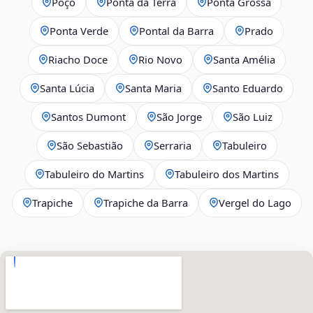
Poço
Ponta da Terra
Ponta Grossa
Ponta Verde
Pontal da Barra
Prado
Riacho Doce
Rio Novo
Santa Amélia
Santa Lúcia
Santa Maria
Santo Eduardo
Santos Dumont
São Jorge
São Luiz
São Sebastião
Serraria
Tabuleiro
Tabuleiro do Martins
Tabuleiro dos Martins
Trapiche
Trapiche da Barra
Vergel do Lago