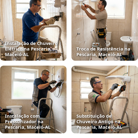
Instalação de Chuveiro
Elétrico na Pescaria,
Troca de Resistência na
Maceió‑AL
Pescaria, Maceió‑AL
Instalação com
Substituição de
Pressurizador na
Chuveiro Antigo na
Pescaria, Maceió‑AL
Pescaria, Maceió‑AL