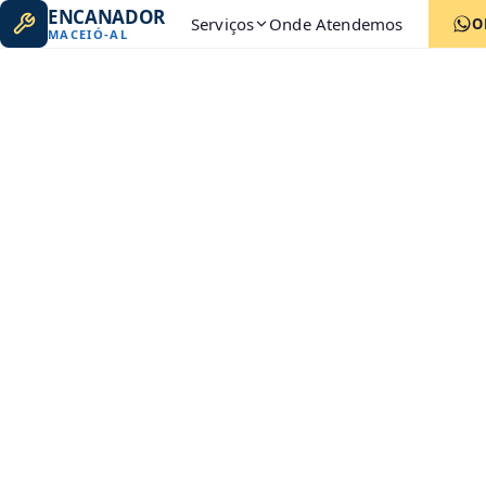
ENCANADOR
Serviços
Onde Atendemos
O
MACEIÓ
-
AL