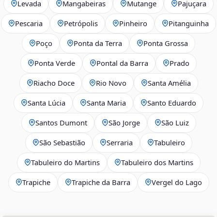
Levada
Mangabeiras
Mutange
Pajuçara
Pescaria
Petrópolis
Pinheiro
Pitanguinha
Poço
Ponta da Terra
Ponta Grossa
Ponta Verde
Pontal da Barra
Prado
Riacho Doce
Rio Novo
Santa Amélia
Santa Lúcia
Santa Maria
Santo Eduardo
Santos Dumont
São Jorge
São Luiz
São Sebastião
Serraria
Tabuleiro
Tabuleiro do Martins
Tabuleiro dos Martins
Trapiche
Trapiche da Barra
Vergel do Lago