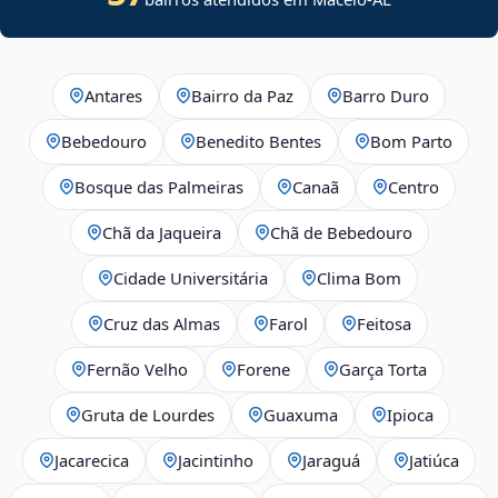
Antares
Bairro da Paz
Barro Duro
Bebedouro
Benedito Bentes
Bom Parto
Bosque das Palmeiras
Canaã
Centro
Chã da Jaqueira
Chã de Bebedouro
Cidade Universitária
Clima Bom
Cruz das Almas
Farol
Feitosa
Fernão Velho
Forene
Garça Torta
Gruta de Lourdes
Guaxuma
Ipioca
Jacarecica
Jacintinho
Jaraguá
Jatiúca