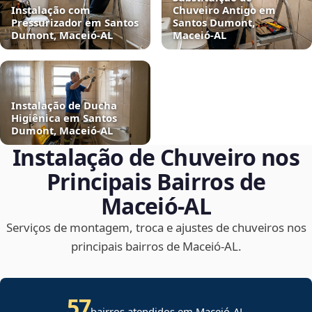
Instalação com
Chuveiro Antigo em
Pressurizador em Santos
Santos Dumont,
Dumont, Maceió‑AL
Maceió‑AL
Instalação de Ducha
Higiênica em Santos
Dumont, Maceió‑AL
Instalação de Chuveiro nos
Principais Bairros de
Maceió‑AL
Serviços de montagem, troca e ajustes de chuveiros nos
principais bairros de Maceió‑AL.
57
bairros atendidos em Maceió-AL