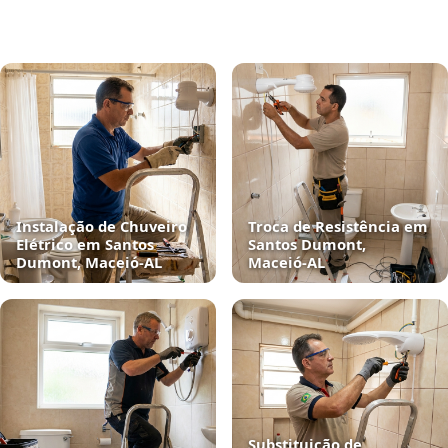
Instalação de Chuveiro
Troca de Resistência em
Elétrico em Santos
Santos Dumont,
Dumont, Maceió‑AL
Maceió‑AL
Substituição de