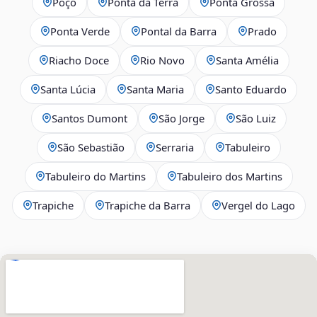
Poço
Ponta da Terra
Ponta Grossa
Ponta Verde
Pontal da Barra
Prado
Riacho Doce
Rio Novo
Santa Amélia
Santa Lúcia
Santa Maria
Santo Eduardo
Santos Dumont
São Jorge
São Luiz
São Sebastião
Serraria
Tabuleiro
Tabuleiro do Martins
Tabuleiro dos Martins
Trapiche
Trapiche da Barra
Vergel do Lago