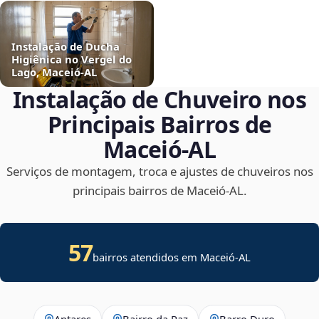
Instalação de Ducha
Higiênica no Vergel do
Lago, Maceió‑AL
Instalação de Chuveiro nos
Principais Bairros de
Maceió‑AL
Serviços de montagem, troca e ajustes de chuveiros nos
principais bairros de Maceió‑AL.
57
bairros atendidos em Maceió-AL
Antares
Bairro da Paz
Barro Duro