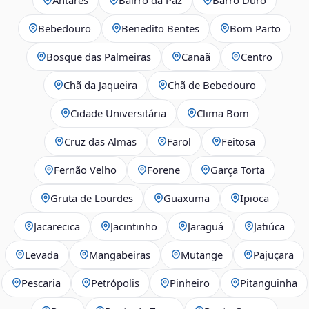
Bebedouro
Benedito Bentes
Bom Parto
Bosque das Palmeiras
Canaã
Centro
Chã da Jaqueira
Chã de Bebedouro
Cidade Universitária
Clima Bom
Cruz das Almas
Farol
Feitosa
Fernão Velho
Forene
Garça Torta
Gruta de Lourdes
Guaxuma
Ipioca
Jacarecica
Jacintinho
Jaraguá
Jatiúca
Levada
Mangabeiras
Mutange
Pajuçara
Pescaria
Petrópolis
Pinheiro
Pitanguinha