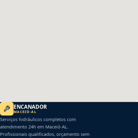
ENCANADOR
MACEIÓ
-
AL
Serviços hidráulicos completos com
atendimento 24h em
Maceió
-
AL
.
Profissionais qualificados, orçamento sem