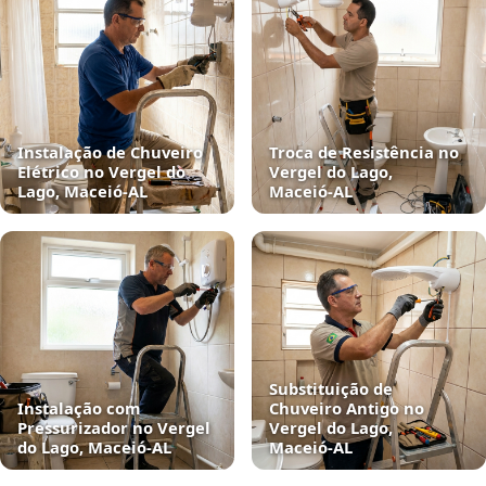
Instalação de Chuveiro
Troca de Resistência no
Elétrico no Vergel do
Vergel do Lago,
Lago, Maceió‑AL
Maceió‑AL
Substituição de
Instalação com
Chuveiro Antigo no
Pressurizador no Vergel
Vergel do Lago,
do Lago, Maceió‑AL
Maceió‑AL