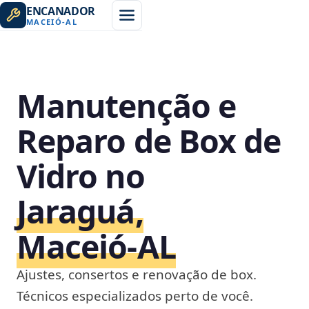
ENCANADOR
MACEIÓ
-
AL
Manutenção e
Reparo de Box de
Vidro no
Jaraguá,
Maceió‑AL
Ajustes, consertos e renovação de box.
Técnicos especializados perto de você.