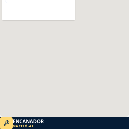
ENCANADOR
MACEIÓ
-
AL