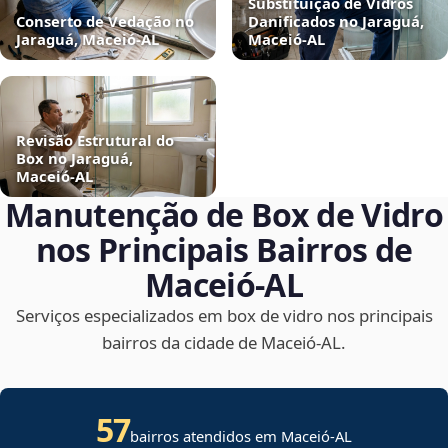
Substituição de Vidros
Conserto de Vedação no
Danificados no Jaraguá,
Jaraguá, Maceió‑AL
Maceió‑AL
Revisão Estrutural do
Box no Jaraguá,
Maceió‑AL
Manutenção de Box de Vidro
nos Principais Bairros de
Maceió‑AL
Serviços especializados em box de vidro nos principais
bairros da cidade de Maceió‑AL.
57
bairros atendidos em Maceió-AL