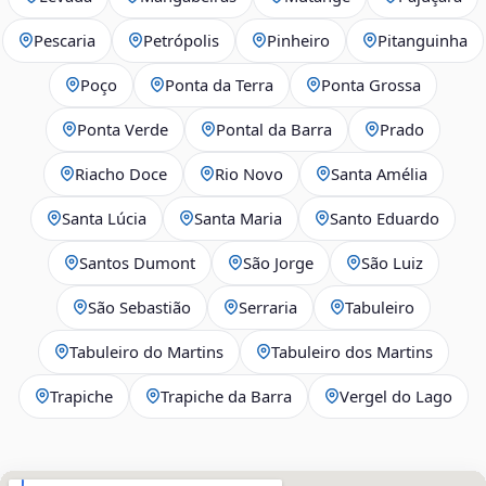
Pescaria
Petrópolis
Pinheiro
Pitanguinha
Poço
Ponta da Terra
Ponta Grossa
Ponta Verde
Pontal da Barra
Prado
Riacho Doce
Rio Novo
Santa Amélia
Santa Lúcia
Santa Maria
Santo Eduardo
Santos Dumont
São Jorge
São Luiz
São Sebastião
Serraria
Tabuleiro
Tabuleiro do Martins
Tabuleiro dos Martins
Trapiche
Trapiche da Barra
Vergel do Lago