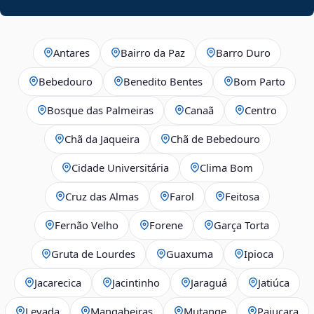
Antares
Bairro da Paz
Barro Duro
Bebedouro
Benedito Bentes
Bom Parto
Bosque das Palmeiras
Canaã
Centro
Chã da Jaqueira
Chã de Bebedouro
Cidade Universitária
Clima Bom
Cruz das Almas
Farol
Feitosa
Fernão Velho
Forene
Garça Torta
Gruta de Lourdes
Guaxuma
Ipioca
Jacarecica
Jacintinho
Jaraguá
Jatiúca
Levada
Mangabeiras
Mutange
Pajuçara