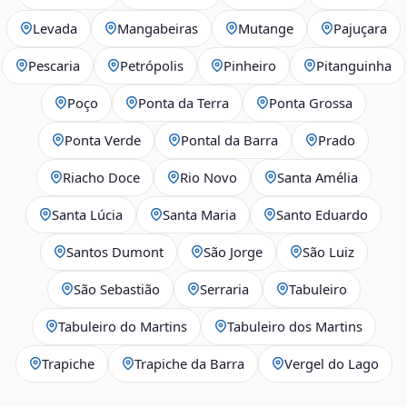
Levada
Mangabeiras
Mutange
Pajuçara
Pescaria
Petrópolis
Pinheiro
Pitanguinha
Poço
Ponta da Terra
Ponta Grossa
Ponta Verde
Pontal da Barra
Prado
Riacho Doce
Rio Novo
Santa Amélia
Santa Lúcia
Santa Maria
Santo Eduardo
Santos Dumont
São Jorge
São Luiz
São Sebastião
Serraria
Tabuleiro
Tabuleiro do Martins
Tabuleiro dos Martins
Trapiche
Trapiche da Barra
Vergel do Lago