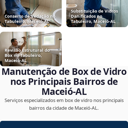
Substituição de Vidros
Conserto de Vedação no
Danificados no
Tabuleiro, Maceió‑AL
Tabuleiro, Maceió‑AL
Revisão Estrutural do
Box no Tabuleiro,
Maceió‑AL
Manutenção de Box de Vidro
nos Principais Bairros de
Maceió‑AL
Serviços especializados em box de vidro nos principais
bairros da cidade de Maceió‑AL.