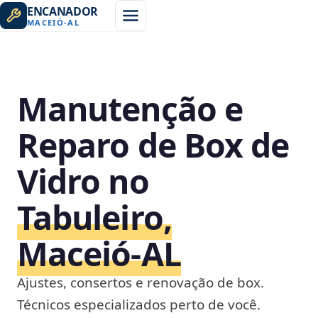
ENCANADOR
MACEIÓ
-
AL
Manutenção e
Reparo de Box de
Vidro no
Tabuleiro,
Maceió‑AL
Ajustes, consertos e renovação de box.
Técnicos especializados perto de você.