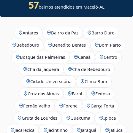
57
bairros atendidos em Maceió-AL
Antares
Bairro da Paz
Barro Duro
Bebedouro
Benedito Bentes
Bom Parto
Bosque das Palmeiras
Canaã
Centro
Chã da Jaqueira
Chã de Bebedouro
Cidade Universitária
Clima Bom
Cruz das Almas
Farol
Feitosa
Fernão Velho
Forene
Garça Torta
Gruta de Lourdes
Guaxuma
Ipioca
Jacarecica
Jacintinho
Jaraguá
Jatiúca