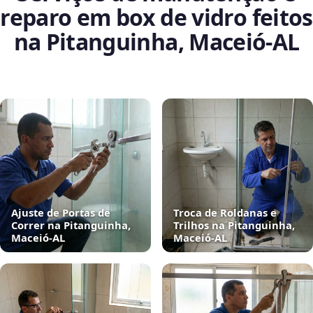
reparo em box de vidro feitos
na Pitanguinha, Maceió‑AL
Ajuste de Portas de
Troca de Roldanas e
Correr na Pitanguinha,
Trilhos na Pitanguinha,
Maceió‑AL
Maceió‑AL