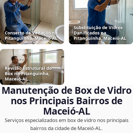
Substituição de Vidros
Conserto de Vedação na
Danificados na
Pitanguinha, Maceió‑AL
Pitanguinha, Maceió‑AL
Revisão Estrutural do
Box na Pitanguinha,
Maceió‑AL
Manutenção de Box de Vidro
nos Principais Bairros de
Maceió‑AL
Serviços especializados em box de vidro nos principais
bairros da cidade de Maceió‑AL.