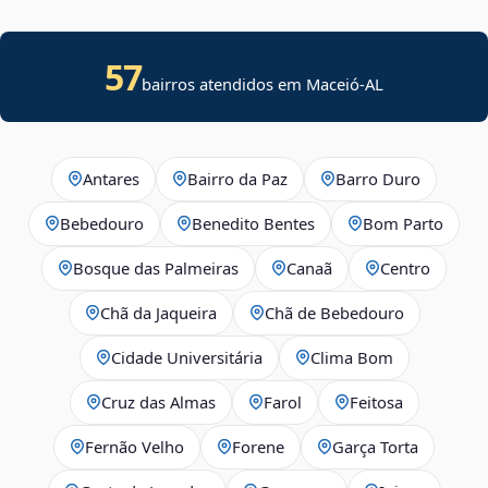
57
bairros atendidos em Maceió-AL
Antares
Bairro da Paz
Barro Duro
Bebedouro
Benedito Bentes
Bom Parto
Bosque das Palmeiras
Canaã
Centro
Chã da Jaqueira
Chã de Bebedouro
Cidade Universitária
Clima Bom
Cruz das Almas
Farol
Feitosa
Fernão Velho
Forene
Garça Torta