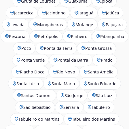
Gruta de Lourdes
Guaxuma
Ipioca
Jacarecica
Jacintinho
Jaraguá
Jatiúca
Levada
Mangabeiras
Mutange
Pajuçara
Pescaria
Petrópolis
Pinheiro
Pitanguinha
Poço
Ponta da Terra
Ponta Grossa
Ponta Verde
Pontal da Barra
Prado
Riacho Doce
Rio Novo
Santa Amélia
Santa Lúcia
Santa Maria
Santo Eduardo
Santos Dumont
São Jorge
São Luiz
São Sebastião
Serraria
Tabuleiro
Tabuleiro do Martins
Tabuleiro dos Martins