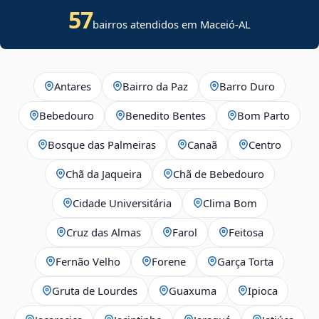
57
bairros atendidos em Maceió-AL
Antares
Bairro da Paz
Barro Duro
Bebedouro
Benedito Bentes
Bom Parto
Bosque das Palmeiras
Canaã
Centro
Chã da Jaqueira
Chã de Bebedouro
Cidade Universitária
Clima Bom
Cruz das Almas
Farol
Feitosa
Fernão Velho
Forene
Garça Torta
Gruta de Lourdes
Guaxuma
Ipioca