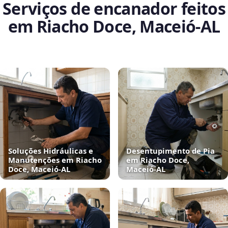
Serviços de encanador feitos
em Riacho Doce, Maceió‑AL
Soluções Hidráulicas e
Desentupimento de Pia
Manutenções em Riacho
em Riacho Doce,
Doce, Maceió‑AL
Maceió‑AL