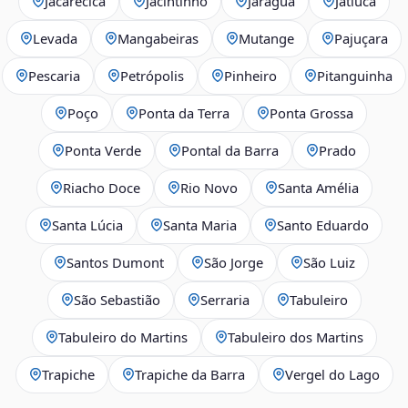
Jacarecica
Jacintinho
Jaraguá
Jatiúca
Levada
Mangabeiras
Mutange
Pajuçara
Pescaria
Petrópolis
Pinheiro
Pitanguinha
Poço
Ponta da Terra
Ponta Grossa
Ponta Verde
Pontal da Barra
Prado
Riacho Doce
Rio Novo
Santa Amélia
Santa Lúcia
Santa Maria
Santo Eduardo
Santos Dumont
São Jorge
São Luiz
São Sebastião
Serraria
Tabuleiro
Tabuleiro do Martins
Tabuleiro dos Martins
Trapiche
Trapiche da Barra
Vergel do Lago