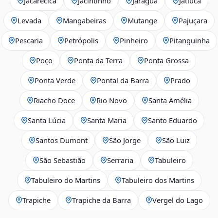
Jacarecica
Jacintinho
Jaraguá
Jatiúca
Levada
Mangabeiras
Mutange
Pajuçara
Pescaria
Petrópolis
Pinheiro
Pitanguinha
Poço
Ponta da Terra
Ponta Grossa
Ponta Verde
Pontal da Barra
Prado
Riacho Doce
Rio Novo
Santa Amélia
Santa Lúcia
Santa Maria
Santo Eduardo
Santos Dumont
São Jorge
São Luiz
São Sebastião
Serraria
Tabuleiro
Tabuleiro do Martins
Tabuleiro dos Martins
Trapiche
Trapiche da Barra
Vergel do Lago