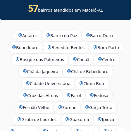
57
bairros atendidos em Maceió-AL
Antares
Bairro da Paz
Barro Duro
Bebedouro
Benedito Bentes
Bom Parto
Bosque das Palmeiras
Canaã
Centro
Chã da Jaqueira
Chã de Bebedouro
Cidade Universitária
Clima Bom
Cruz das Almas
Farol
Feitosa
Fernão Velho
Forene
Garça Torta
Gruta de Lourdes
Guaxuma
Ipioca