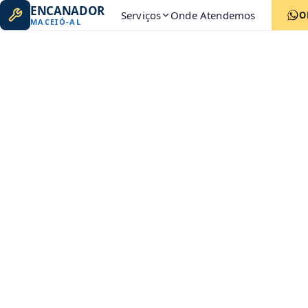
ENCANADOR
Serviços
Onde Atendemos
O
MACEIÓ
-
AL