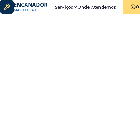
ENCANADOR
Serviços
Onde Atendemos
O
MACEIÓ
-
AL