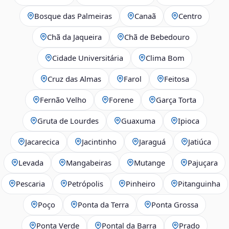
Bosque das Palmeiras
Canaã
Centro
Chã da Jaqueira
Chã de Bebedouro
Cidade Universitária
Clima Bom
Cruz das Almas
Farol
Feitosa
Fernão Velho
Forene
Garça Torta
Gruta de Lourdes
Guaxuma
Ipioca
Jacarecica
Jacintinho
Jaraguá
Jatiúca
Levada
Mangabeiras
Mutange
Pajuçara
Pescaria
Petrópolis
Pinheiro
Pitanguinha
Poço
Ponta da Terra
Ponta Grossa
Ponta Verde
Pontal da Barra
Prado