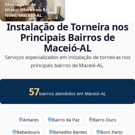
Montagem de
Misturadores no Rio
Novo, Maceió‑AL
Instalação de Torneira nos
Principais Bairros de
Maceió‑AL
Serviços especializados em instalação de torneiras nos
principais bairros de Maceió‑AL.
57
bairros atendidos em Maceió-AL
Antares
Bairro da Paz
Barro Duro
Bebedouro
Benedito Bentes
Bom Parto