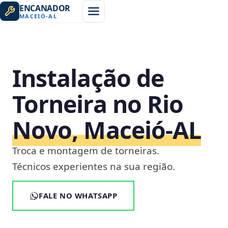
ENCANADOR
MACEIÓ
-
AL
Instalação de
Torneira no Rio
Novo, Maceió‑AL
Troca e montagem de torneiras.
Técnicos experientes na sua região.
FALE NO WHATSAPP