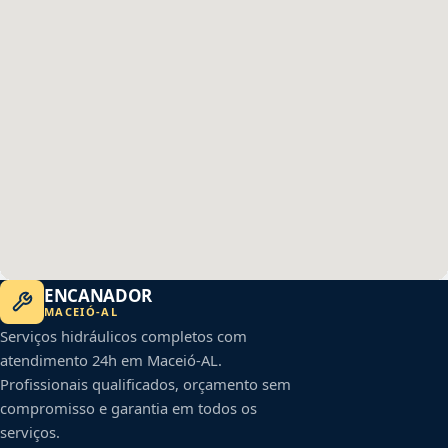
ENCANADOR
MACEIÓ
-
AL
Serviços hidráulicos completos com
atendimento 24h em
Maceió
-
AL
.
Profissionais qualificados, orçamento sem
compromisso e garantia em todos os
serviços.