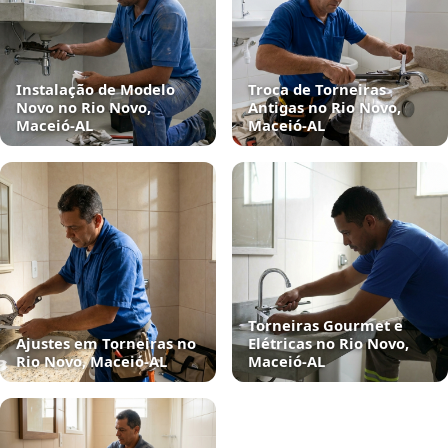
Instalação de Modelo
Troca de Torneiras
Novo no Rio Novo,
Antigas no Rio Novo,
Maceió‑AL
Maceió‑AL
Torneiras Gourmet e
Ajustes em Torneiras no
Elétricas no Rio Novo,
Rio Novo, Maceió‑AL
Maceió‑AL