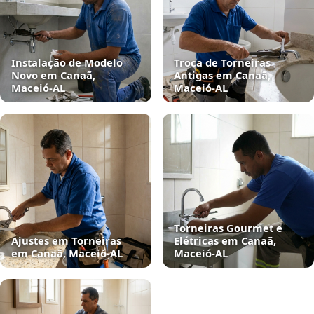
Instalação de Modelo
Troca de Torneiras
Novo em Canaã,
Antigas em Canaã,
Maceió‑AL
Maceió‑AL
Torneiras Gourmet e
Ajustes em Torneiras
Elétricas em Canaã,
em Canaã, Maceió‑AL
Maceió‑AL