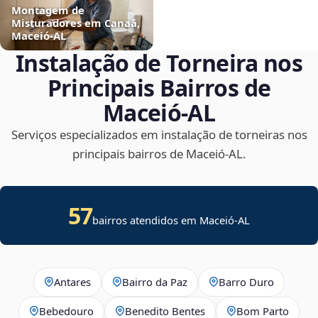
Montagem de
Misturadores em Canaã,
Maceió‑AL
Instalação de Torneira nos
Principais Bairros de
Maceió‑AL
Serviços especializados em instalação de torneiras nos
principais bairros de Maceió‑AL.
57
bairros atendidos em Maceió-AL
Antares
Bairro da Paz
Barro Duro
Bebedouro
Benedito Bentes
Bom Parto