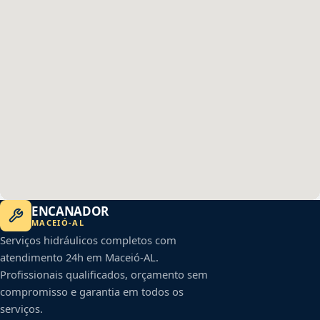
ENCANADOR
MACEIÓ
-
AL
Serviços hidráulicos completos com
atendimento 24h em
Maceió
-
AL
.
Profissionais qualificados, orçamento sem
compromisso e garantia em todos os
serviços.