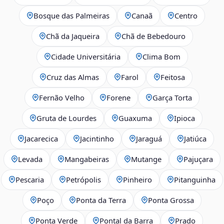
Bosque das Palmeiras
Canaã
Centro
Chã da Jaqueira
Chã de Bebedouro
Cidade Universitária
Clima Bom
Cruz das Almas
Farol
Feitosa
Fernão Velho
Forene
Garça Torta
Gruta de Lourdes
Guaxuma
Ipioca
Jacarecica
Jacintinho
Jaraguá
Jatiúca
Levada
Mangabeiras
Mutange
Pajuçara
Pescaria
Petrópolis
Pinheiro
Pitanguinha
Poço
Ponta da Terra
Ponta Grossa
Ponta Verde
Pontal da Barra
Prado