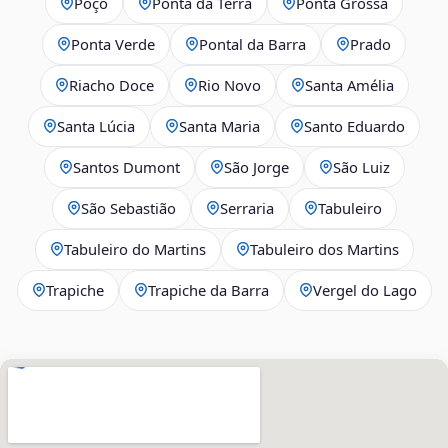
Poço
Ponta da Terra
Ponta Grossa
Ponta Verde
Pontal da Barra
Prado
Riacho Doce
Rio Novo
Santa Amélia
Santa Lúcia
Santa Maria
Santo Eduardo
Santos Dumont
São Jorge
São Luiz
São Sebastião
Serraria
Tabuleiro
Tabuleiro do Martins
Tabuleiro dos Martins
Trapiche
Trapiche da Barra
Vergel do Lago