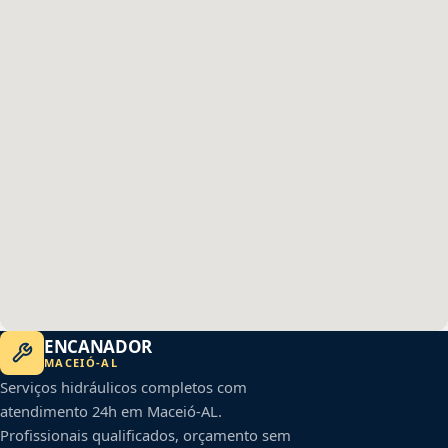
ENCANADOR
MACEIÓ
-
AL
Serviços hidráulicos completos com
atendimento 24h em
Maceió
-
AL
.
Profissionais qualificados, orçamento sem