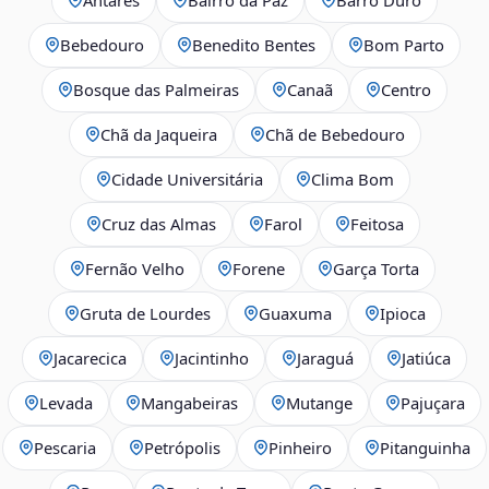
Bebedouro
Benedito Bentes
Bom Parto
Bosque das Palmeiras
Canaã
Centro
Chã da Jaqueira
Chã de Bebedouro
Cidade Universitária
Clima Bom
Cruz das Almas
Farol
Feitosa
Fernão Velho
Forene
Garça Torta
Gruta de Lourdes
Guaxuma
Ipioca
Jacarecica
Jacintinho
Jaraguá
Jatiúca
Levada
Mangabeiras
Mutange
Pajuçara
Pescaria
Petrópolis
Pinheiro
Pitanguinha