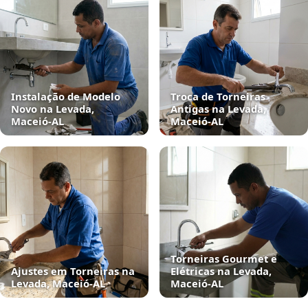
Instalação de Modelo
Troca de Torneiras
Novo na Levada,
Antigas na Levada,
Maceió‑AL
Maceió‑AL
Torneiras Gourmet e
Ajustes em Torneiras na
Elétricas na Levada,
Levada, Maceió‑AL
Maceió‑AL