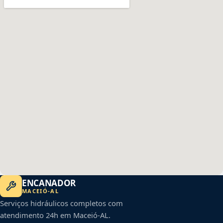
ENCANADOR
MACEIÓ
-
AL
Serviços hidráulicos completos com
atendimento 24h em
Maceió
-
AL
.