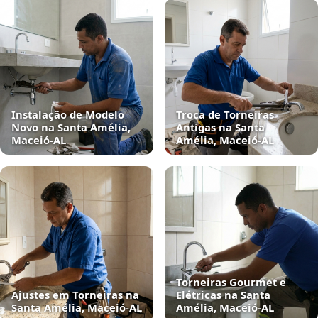
Instalação de Modelo
Troca de Torneiras
Novo na Santa Amélia,
Antigas na Santa
Maceió‑AL
Amélia, Maceió‑AL
Torneiras Gourmet e
Ajustes em Torneiras na
Elétricas na Santa
Santa Amélia, Maceió‑AL
Amélia, Maceió‑AL