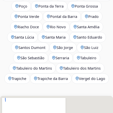
Poço
Ponta da Terra
Ponta Grossa
Ponta Verde
Pontal da Barra
Prado
Riacho Doce
Rio Novo
Santa Amélia
Santa Lúcia
Santa Maria
Santo Eduardo
Santos Dumont
São Jorge
São Luiz
São Sebastião
Serraria
Tabuleiro
Tabuleiro do Martins
Tabuleiro dos Martins
Trapiche
Trapiche da Barra
Vergel do Lago