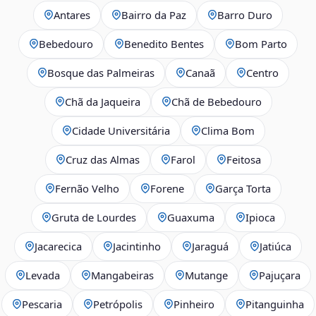
Antares
Bairro da Paz
Barro Duro
Bebedouro
Benedito Bentes
Bom Parto
Bosque das Palmeiras
Canaã
Centro
Chã da Jaqueira
Chã de Bebedouro
Cidade Universitária
Clima Bom
Cruz das Almas
Farol
Feitosa
Fernão Velho
Forene
Garça Torta
Gruta de Lourdes
Guaxuma
Ipioca
Jacarecica
Jacintinho
Jaraguá
Jatiúca
Levada
Mangabeiras
Mutange
Pajuçara
Pescaria
Petrópolis
Pinheiro
Pitanguinha